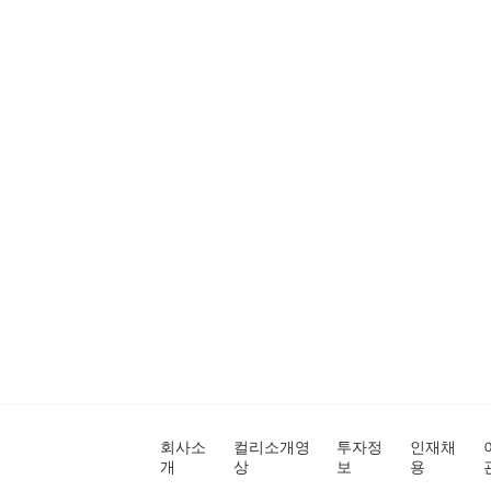
회사소
컬리소개영
투자정
인재채
개
상
보
용