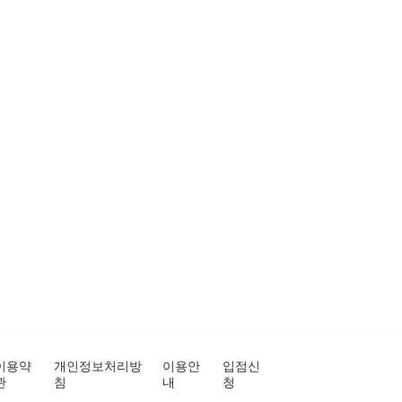
이용약
개인정보처리방
이용안
입점신
관
침
내
청