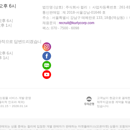
 오후 6시
법인명 (상호) : 주식회사 컬리
사업자등록번호 : 261-81
통신판매업 : 제 2018-서울강남-01646 호
주소 : 서울특별시 강남구 테헤란로 133, 18층(역삼동)
오후 6시
채용문의 :
recruit@kurlycorp.com
오후 1시
팩스: 070 - 7500 - 6098
차적으로 답변드리겠습니
오후 6시
후 1시
 쇼핑몰 서비스 개발·운영
고객님이 현금으로 결제한
물리적 인프라 제외)
채무지급보증 계약을 체
1.15 ~ 2028.01.14
있습니다.
판매되는 상품 중에는 컬리에 입점한 개별 판매자가 판매하는 마켓플레이스(오픈마켓) 상품이 포함되어