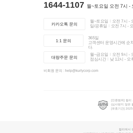
1644-1107
월~토요일 오전 7시 -
월~토요일
오전 7시 - 
카카오톡 문의
일/공휴일
오전 7시 - 
365일
1:1 문의
고객센터 운영시간에 순
다.
월~금요일
오전 9시 - 
대량주문 문의
점심시간
낮 12시 - 오
비회원 문의 :
help@kurlycorp.com
[인증범위] 컬리
(심사받지 않은 
[유효기간] 2025.0
컬리에서 