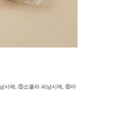
피낭시에, ⑤쇼콜라 피낭시에, ⑥아