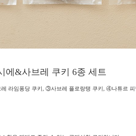
낭시에&사브레 쿠키 6종 세트
브레 라임퐁당 쿠키, ③사브레 플로랑탱 쿠키, ④나튜르 