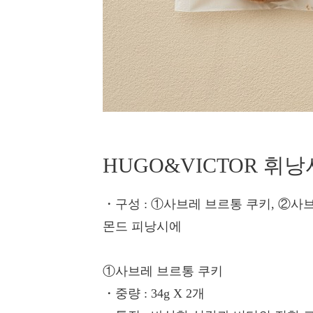
HUGO&VICTOR 휘
・구성
: ①사브레 브르통 쿠키, ②사
몬드 피낭시에
①사브레 브르통 쿠키
・중량
: 34g X 2개