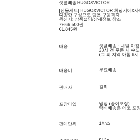
샛별배송
HUGO&VICTOR
[선물세트] HUGO&VICTOR 휘낭시에&사
다양한 구성으로 담은 구움과자
원산지:
상품설명/상세정보 참조
7
%
66,500
원
61,845
원
샛별배송 · 내일 아침
배송
23시 전 주문 시 수
(그 외 지역 아침 8시
무료배송
배송비
컬리
판매자
냉장 (종이포장)
포장타입
택배배송은 에코 포
1박스
판매단위