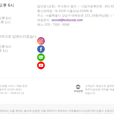
 오후 6시
법인명 (상호) : 주식회사 컬리
사업자등록번호 : 261-81
통신판매업 : 제 2018-서울강남-01646 호
주소 : 서울특별시 강남구 테헤란로 133, 18층(역삼동)
오후 6시
채용문의 :
recruit@kurlycorp.com
오후 1시
팩스: 070 - 7500 - 6098
차적으로 답변드리겠습니
오후 6시
후 1시
 쇼핑몰 서비스 개발·운영
고객님이 현금으로 결제한
물리적 인프라 제외)
채무지급보증 계약을 체
1.15 ~ 2028.01.14
있습니다.
판매되는 상품 중에는 컬리에 입점한 개별 판매자가 판매하는 마켓플레이스(오픈마켓) 상품이 포함되어