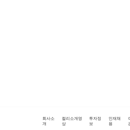
회사소
컬리소개영
투자정
인재채
개
상
보
용