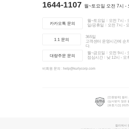
1644-1107
월~토요일 오전 7시 -
월~토요일
오전 7시 - 
카카오톡 문의
일/공휴일
오전 7시 - 
365일
1:1 문의
고객센터 운영시간에 순
다.
월~금요일
오전 9시 - 
대량주문 문의
점심시간
낮 12시 - 오
비회원 문의 :
help@kurlycorp.com
[인증범위] 컬리
(심사받지 않은 
[유효기간] 2025.0
컬리에서 