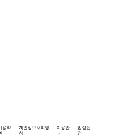
이용약
개인정보처리방
이용안
입점신
관
침
내
청