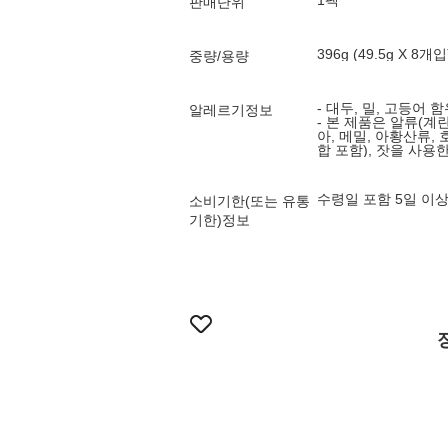
1팩
판매단위
396g (49.5g X 8개입
중량/용량
- 대두, 밀, 고등어 
알레르기정보
- 본 제품은 알류(계란
아, 메밀, 아황산류, 
합 포함), 잣을 사
수령일 포함 5일 이
소비기한(또는 유통
기한)정보