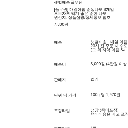
샛별배송
풀무원
[풀무원] 매일아침 순생나또 8개입
초보자도 먹기 좋은 순한 나또
원산지:
상품설명/상세정보 참조
7,800
원
샛별배송 · 내일 아침
배송
23시 전 주문 시 수
(그 외 지역 아침 8시
3,000원 (4만원 이상
배송비
컬리
판매자
100g 당 1,970원
단위 당 가격
냉장 (종이포장)
포장타입
택배배송은 에코 포