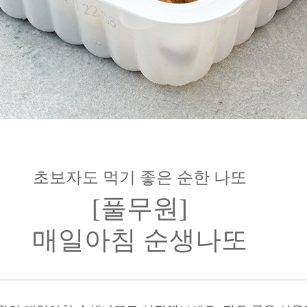
초보자도 먹기 좋은 순한 나또
[풀무원]
매일아침 순생나또