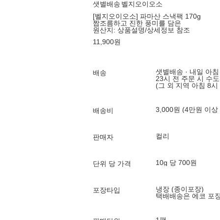
샛별배송
벨지오이오소
[벨지오이오소] 파마산 스낵팩 170g
짭조름하고 진한 풍미를 담은
원산지:
상품설명/상세정보 참조
11,900
원
샛별배송 · 내일 아침
배송
23시 전 주문 시 수
(그 외 지역 아침 8시
3,000원 (4만원 이상
배송비
컬리
판매자
10g 당 700원
단위 당 가격
냉장 (종이포장)
포장타입
택배배송은 에코 포