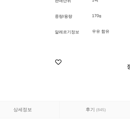
1팩
판매단위
170g
중량/용량
우유 함유
알레르기정보
상세정보
후기
(
845
)