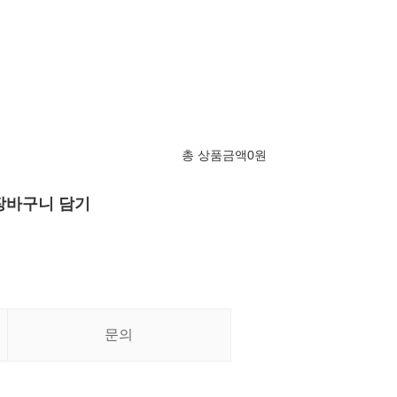
총 상품금액
0
원
장바구니 담기
문의