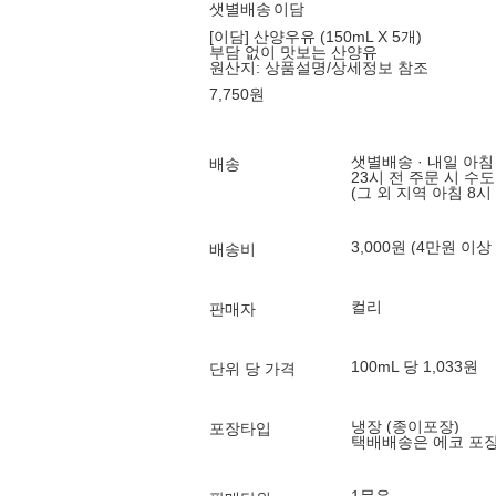
샛별배송
이담
[이담] 산양우유 (150mL X 5개)
부담 없이 맛보는 산양유
원산지:
상품설명/상세정보 참조
7,750
원
샛별배송 · 내일 아침
배송
23시 전 주문 시 수
(그 외 지역 아침 8시
3,000원 (4만원 이상
배송비
컬리
판매자
100mL 당 1,033원
단위 당 가격
냉장 (종이포장)
포장타입
택배배송은 에코 포