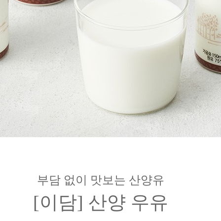
부담 없이 맛보는 산양유
[이담] 산양 우유