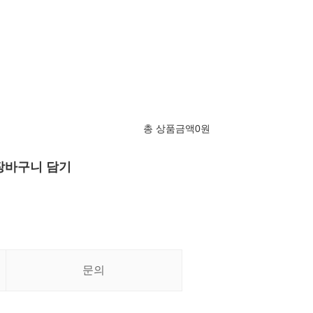
총 상품금액
0
원
장바구니 담기
문의