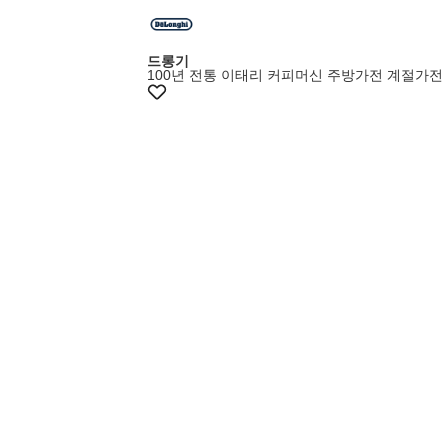
+8%쿠폰
드롱기
100년 전통 이태리 커피머신 주방가전 계절가전