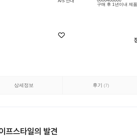
0808488800
A/S 안내
구매 후 1년이내 제
상세정보
후기
(
7
)