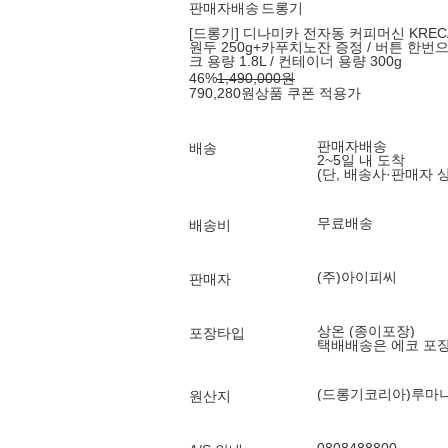
판매자배송
드롱기
[드롱기] 디나미카 전자동 커피머신 KRECAM
원두 250g+카푸치노잔 증정 / 버튼 한번
크 용량 1.8L / 컨테이너 용량 300g
46
%
1,490,000
원
790,280
원
상품 쿠폰 적용가
판매자배송
배송
2~5일 내 도착
(단, 배송사·판매자 
무료배송
배송비
(주)아이피씨
판매자
상온 (종이포장)
포장타입
택배배송은 에코 포
(드롱기코리아)루마
원산지