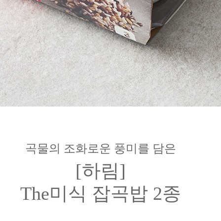
곡물의 조화로운 풍미를 담은
[하림]
The미식 잡곡밥 2종