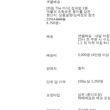
샛별배송
[하림 The 미식] 잡곡밥 2종
곡물의 조화로운 풍미를 담은
원산지:
상품설명/상세정보 참조
10
%
7,500
원
6,750
원
~
샛별배송 · 내일 아침
배송
23시 전 주문 시 수
(그 외 지역 아침 8시
3,000원 (4만원 이상
배송비
컬리
판매자
100g 당 1,250원
단위 당 가격
상온 (종이포장)
포장타입
택배배송은 에코 포