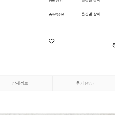
옵션별 상이
판매단위
옵션별 상이
중량/용량
상세정보
후기
(
453
)