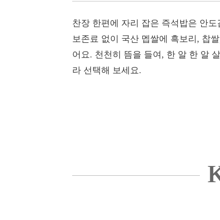
찬장 한편에 자리 잡은 즉석밥은 안도
보존료 없이 국산 멥쌀에 흑보리, 찹쌀
어요. 천천히 뜸을 들여, 한 알 한 알
라 선택해 보세요.
K