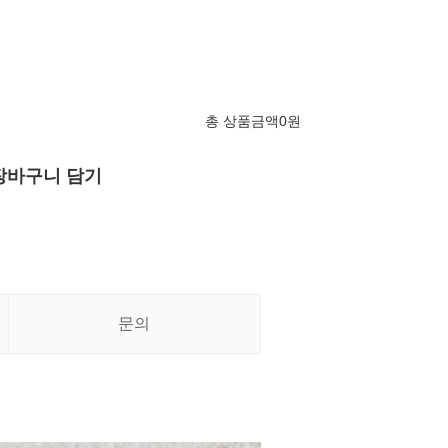
총 상품금액
0
원
장바구니 담기
문의