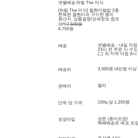
샛별배송
하림 The 미식
[하림 The 미식] 찰현미쌀밥 2종
쫀득한 찰현미의 구수한 풍미
원산지:
상품설명/상세정보 참조
10
%
7,500
원
6,750
원
샛별배송 · 내일 아침
배송
23시 전 주문 시 수
(그 외 지역 아침 8시
3,000원 (4만원 이상
배송비
컬리
판매자
100g 당 1,250원
단위 당 가격
상온 (종이포장)
포장타입
택배배송은 에코 포