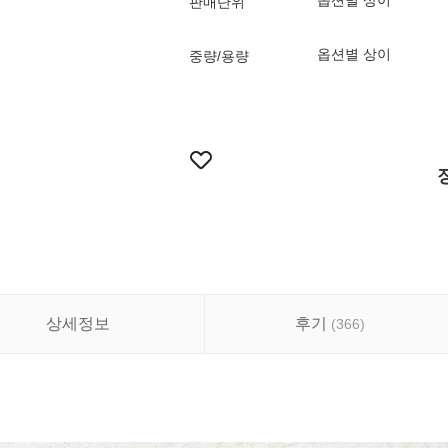
옵션별 상이
판매단위
옵션별 상이
중량/용량
상세정보
후기
(
366
)