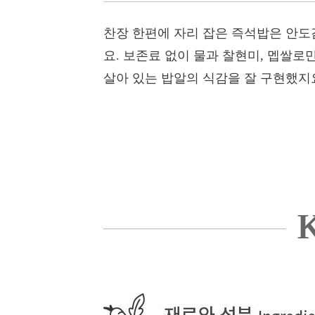
찬장 한편에 자리 잡은 즉석밥은 안도
요. 보존료 없이 물과 찰현미, 멥쌀로
살아 있는 밥알의 식감을 잘 구현했지요
K