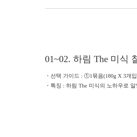
01~02. 하림 The 미
・선택 가이드
: ①1묶음(180g X 3개
・특징
: 하림 The 미식의 노하우로