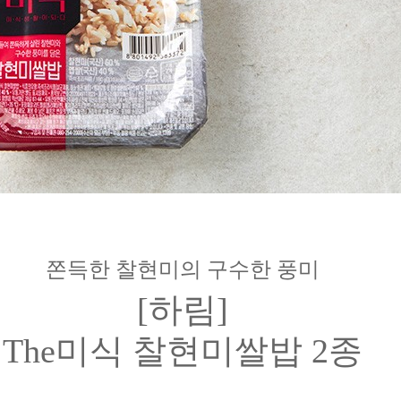
쫀득한 찰현미의 구수한 풍미
[하림]
The미식 찰현미쌀밥 2종