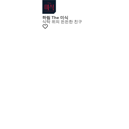
하림 The 미식
식탁 위의 든든한 친구