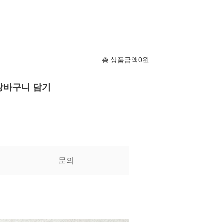
총 상품금액
0
원
장바구니 담기
문의