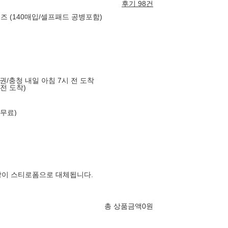
후기 98건
즈 (140매입/셀프패드 공병포함)
도권/충청 내일 아침 7시 전 도착
 전 도착)
 무료)
장이 스티로폼으로 대체됩니다.
총 상품금액
0
원