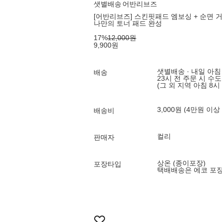
샛별배송
어반리브즈
[어반리브즈] 스킨핏패드 엠보싱 + 순면 거
나만의 토너 패드 완성
17
%
12,000
원
9,900
원
샛별배송 · 내일 아침
배송
23시 전 주문 시 수
(그 외 지역 아침 8시
3,000원 (4만원 이상
배송비
컬리
판매자
상온 (종이포장)
포장타입
택배배송은 에코 포