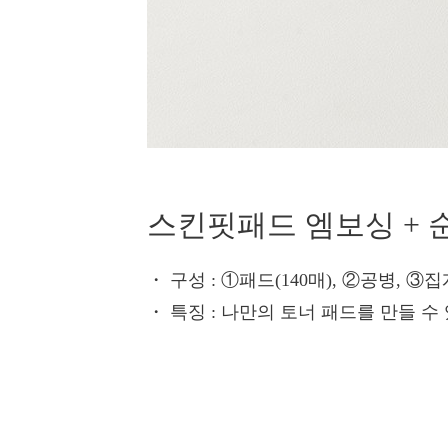
스킨핏패드 엠보싱 + 
・ 구성
: ①패드(140매), ②공병, ③집
・ 특징
: 나만의 토너 패드를 만들 수