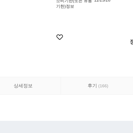
11/23/28
소비기한(또는 유통
기한)정보
상세정보
후기
(
166
)