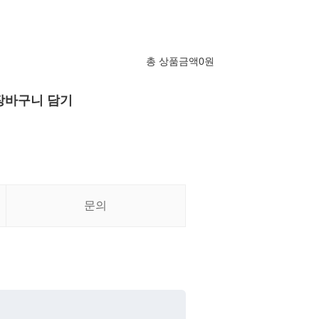
총 상품금액
0
원
장바구니 담기
문의