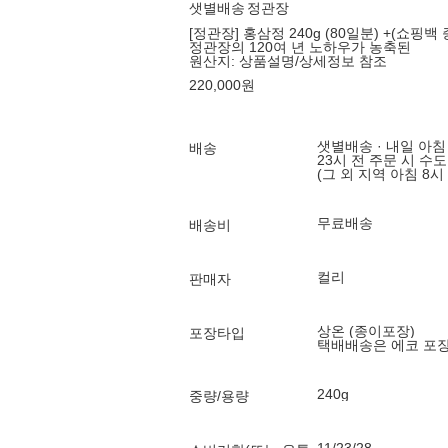
샛별배송
정관장
[정관장] 홍삼정 240g (80일분) +(쇼핑백 
정관장의 120여 년 노하우가 농축된
원산지:
상품설명/상세정보 참조
220,000
원
샛별배송 · 내일 아침
배송
23시 전 주문 시 수
(그 외 지역 아침 8시
무료배송
배송비
컬리
판매자
상온 (종이포장)
포장타입
택배배송은 에코 포
240g
중량/용량