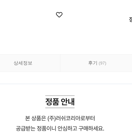
상세정보
후기
(
97
)