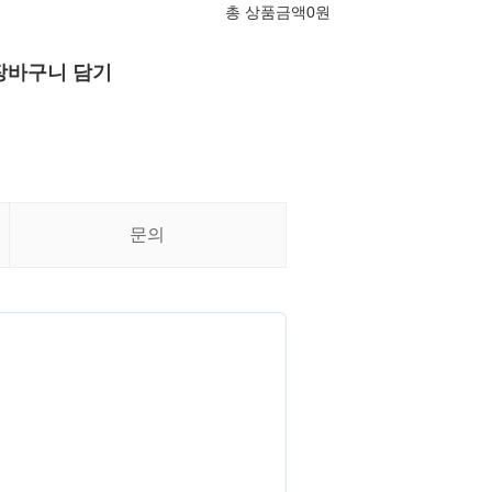
총 상품금액
0
원
장바구니 담기
문의