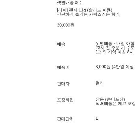
샛별배송
러쉬
[러쉬] 팬지 11g (솔리드 퍼퓸)
간편하게 즐기는 사랑스러운 향기
30,000
원
샛별배송 · 내일 아침
배송
23시 전 주문 시 수
(그 외 지역 아침 8시
3,000원 (4만원 이상
배송비
컬리
판매자
상온 (종이포장)
포장타입
택배배송은 에코 포
1
판매단위