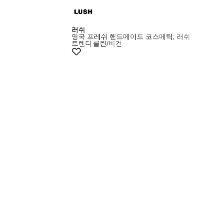
러쉬
영국 프레쉬 핸드메이드 코스메틱, 러쉬
트렌디
클린/비건