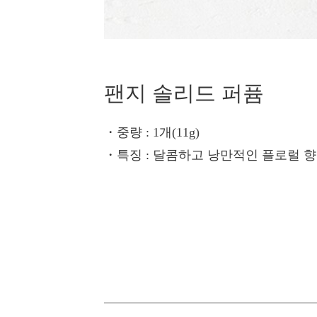
팬지 솔리드 퍼퓸
・중량
: 1개(11g)
・특징
: 달콤하고 낭만적인 플로럴 향