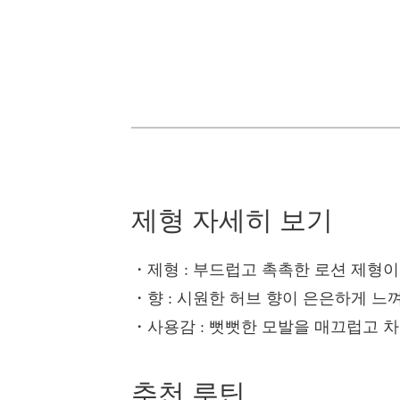
제형 자세히 보기
・제형
: 부드럽고 촉촉한 로션 제형이
・향
: 시원한 허브 향이 은은하게 느
・사용감
: 뻣뻣한 모발을 매끄럽고 
추천 루틴