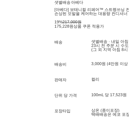
샛별배송
아베다
[아베다] 보태니컬 리페어™ 스트렝쓰닝 컨디
손상된 모발을 케어하는 대용량 컨디셔너
19
%
217,000
원
175,228
원
상품 쿠폰 적용가
샛별배송 · 내일 아침
배송
23시 전 주문 시 수
(그 외 지역 아침 8시
3,000원 (4만원 이상
배송비
컬리
판매자
100mL 당 17,523원
단위 당 가격
상온 (종이포장)
포장타입
택배배송은 에코 포