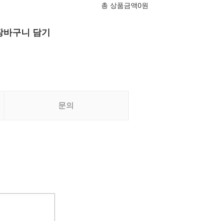
총 상품금액
0
원
장바구니 담기
문의