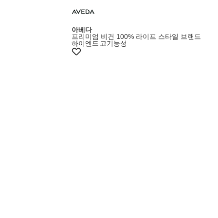
+5%쿠폰
아베다
프리미엄 비건 100% 라이프 스타일 브랜드
하이엔드
고기능성