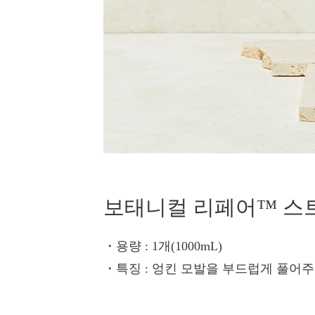
보태니컬 리페어™ 스
・용량
: 1개(1000mL)
・특징
: 엉킨 모발을 부드럽게 풀어