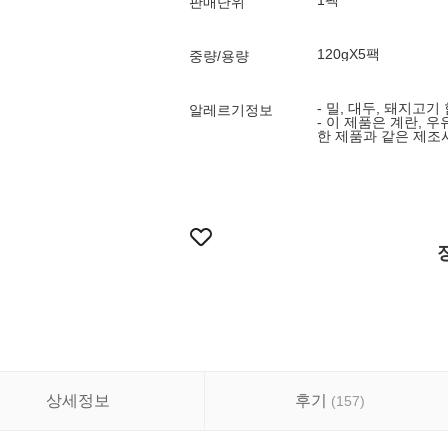
1팩
판매단위
120gX5팩
중량/용량
- 밀, 대두, 돼지고기
알레르기정보
- 이 제품은 계란, 우
한 제품과 같은 제조
상세정보
후기
(
157
)