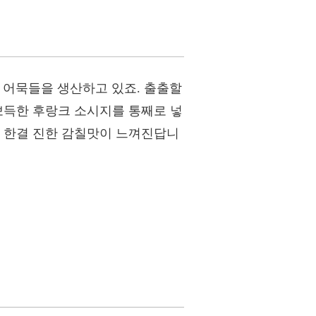
 어묵들을 생산하고 있죠. 출출할
뽀득한 후랑크 소시지를 통째로 넣
나 한결 진한 감칠맛이 느껴진답니