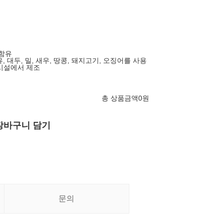
 함유
유, 대두, 밀, 새우, 땅콩, 돼지고기, 오징어를 사용
시설에서 제조
총 상품금액
0
원
장바구니 담기
문의