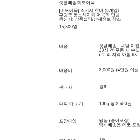
샛별배송
미도어묵
[미도어묵] 소시지 핫바 (5개입)
후랑크 통소시지와 어묵의 만남
원산지:
상품설명/상세정보 참조
15,500
원
샛별배송 · 내일 아침
배송
23시 전 주문 시 수
(그 외 지역 아침 8시
3,000원 (4만원 이상
배송비
컬리
판매자
100g 당 2,583원
단위 당 가격
냉동 (종이포장)
포장타입
택배배송은 에코 포