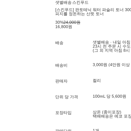
샛별배송
스킨푸드
[스킨푸드] 판토테닉 워터 파슬리 토너 300
피지를 정돈하는 산뜻 토너
30
%
24,000
원
16,800
원
샛별배송 · 내일 아침
배송
23시 전 주문 시 수
(그 외 지역 아침 8시
3,000원 (4만원 이상
배송비
컬리
판매자
100mL 당 5,600원
단위 당 가격
상온 (종이포장)
포장타입
택배배송은 에코 포
1개