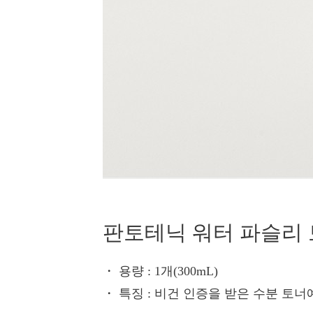
판토테닉 워터 파슬리
・ 용량
: 1개(300mL)
・ 특징
: 비건 인증을 받은 수분 토너