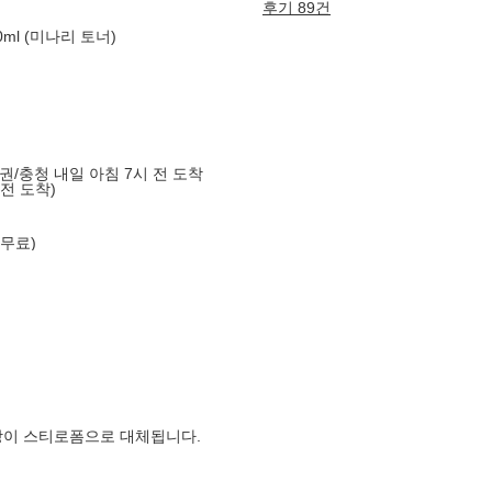
후기 89건
ml (미나리 토너)
도권/충청 내일 아침 7시 전 도착
 전 도착)
 무료)
장이 스티로폼으로 대체됩니다.