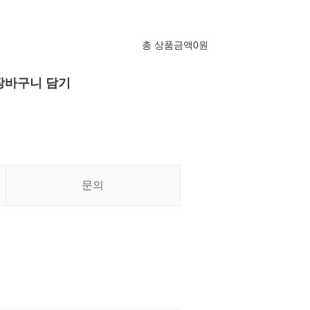
총 상품금액
0
원
장바구니 담기
문의