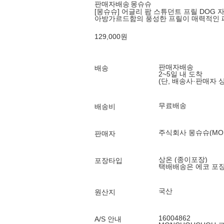
판매자배송
몽슈슈
[몽슈슈] 어글리 팜 스튜던트 프릴 DOG 
아방가르드함의 풍성한 프릴이 매력적인 
129,000
원
판매자배송
배송
2~5일 내 도착
(단, 배송사·판매자 
무료배송
배송비
주식회사 몽슈슈(MONC
판매자
상온 (종이포장)
포장타입
택배배송은 에코 포
국산
원산지
16004862
A/S 안내