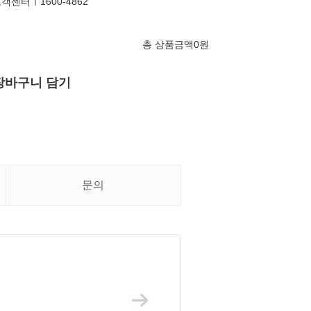
객센터ㅣ1600-4862
총 상품금액
0
원
장바구니 담기
문의