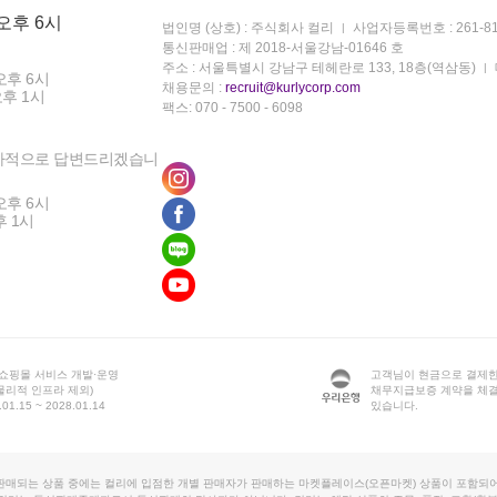
 오후 6시
법인명 (상호) : 주식회사 컬리
사업자등록번호 : 261-81
통신판매업 : 제 2018-서울강남-01646 호
주소 : 서울특별시 강남구 테헤란로 133, 18층(역삼동)
오후 6시
채용문의 :
recruit@kurlycorp.com
오후 1시
팩스: 070 - 7500 - 6098
차적으로 답변드리겠습니
오후 6시
후 1시
 쇼핑몰 서비스 개발·운영
고객님이 현금으로 결제한
물리적 인프라 제외)
채무지급보증 계약을 체
1.15 ~ 2028.01.14
있습니다.
판매되는 상품 중에는 컬리에 입점한 개별 판매자가 판매하는 마켓플레이스(오픈마켓) 상품이 포함되어