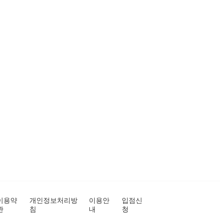
이용약
개인정보처리방
이용안
입점신
관
침
내
청