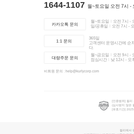
1644-1107
월~토요일 오전 7시 -
월~토요일
오전 7시 - 
카카오톡 문의
일/공휴일
오전 7시 - 
365일
1:1 문의
고객센터 운영시간에 순
다.
월~금요일
오전 9시 - 
대량주문 문의
점심시간
낮 12시 - 오
비회원 문의 :
help@kurlycorp.com
[인증범위] 컬리
(심사받지 않은 
[유효기간] 2025.0
컬리에서 