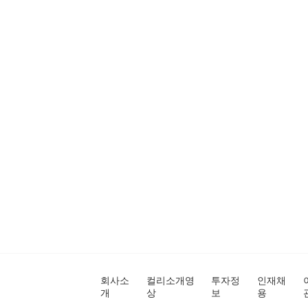
회사소
컬리소개영
투자정
인재채
개
상
보
용