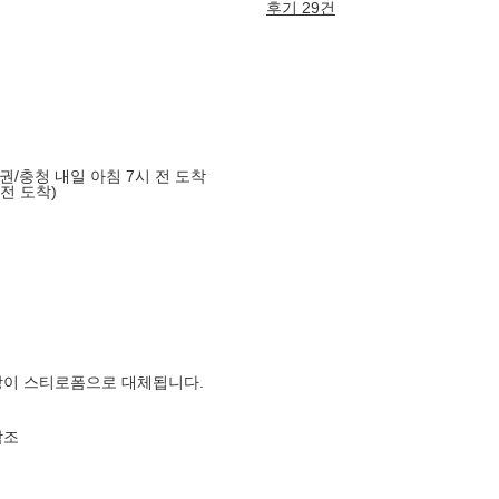
후기 29건
도권/충청 내일 아침 7시 전 도착
 전 도착)
장이 스티로폼으로 대체됩니다.
참조