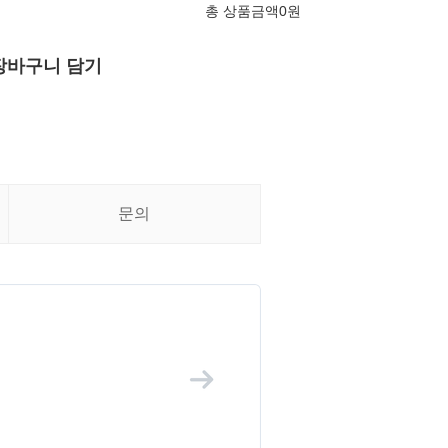
총 상품금액
0
원
장바구니 담기
문의