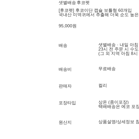
샛별배송
후코펫
[후코펫] 후코이단 캡슐 보틀형 60개입
국내산 미역귀에서 추출해 더욱 순도 높은
95,000
원
샛별배송 · 내일 아침
배송
23시 전 주문 시 수
(그 외 지역 아침 8시
무료배송
배송비
컬리
판매자
상온 (종이포장)
포장타입
택배배송은 에코 포
상품설명/상세정보 
원산지