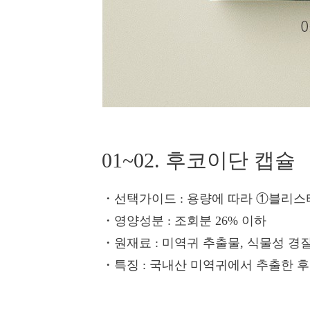
01~02. 후코이단 캡슐
・선택가이드
: 용량에 따라 ①블리스터형(
・영양성분
: 조회분 26% 이하
・원재료
: 미역귀 추출물, 식물성 경
・특징
: 국내산 미역귀에서 추출한 