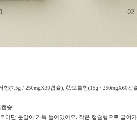
7.5g / 250mgX30캡슐), ②보틀형(15g / 250mgX60
질캡슐
후코이단 분말이 가득 들어있어요. 작은 캡슐형으로 급여가