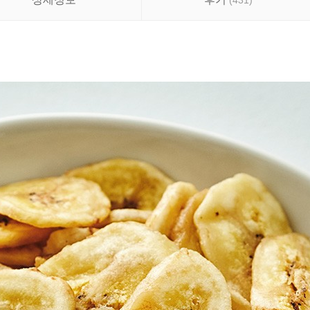
(
431
)