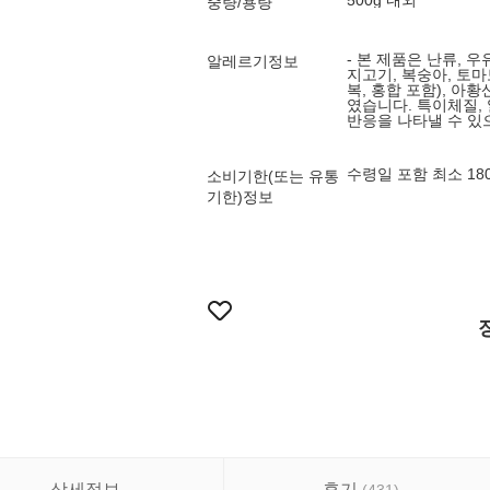
500g 내외
중량/용량
- 본 제품은 난류, 우유
알레르기정보
지고기, 복숭아, 토마토
복, 홍합 포함), 
였습니다. 특이체질,
반응을 나타낼 수 있
수령일 포함 최소 1
소비기한(또는 유통
기한)정보
상세정보
후기