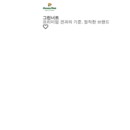
+최대20%쿠폰
그린너트
프리미엄 견과의 기준, 정직한 브랜드