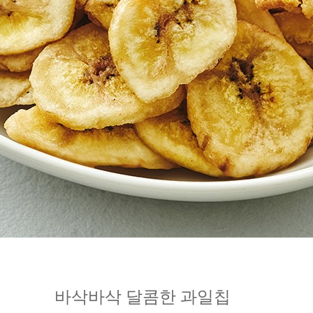
바삭바삭 달콤한 과일칩