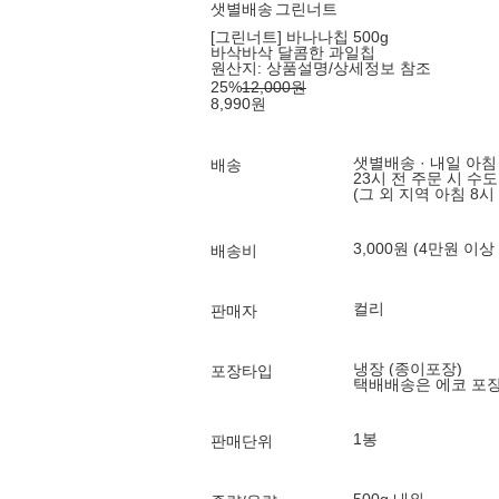
샛별배송
그린너트
[그린너트] 바나나칩 500g
바삭바삭 달콤한 과일칩
원산지:
상품설명/상세정보 참조
25
%
12,000
원
8,990
원
샛별배송 · 내일 아침
배송
23시 전 주문 시 수
(그 외 지역 아침 8시
3,000원 (4만원 이상
배송비
컬리
판매자
냉장 (종이포장)
포장타입
택배배송은 에코 포
1봉
판매단위