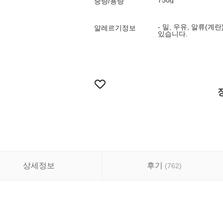
750g
중량/용량
- 밀, 우유, 알류(
알레르기정보
있습니다.
상세정보
후기
(
762
)