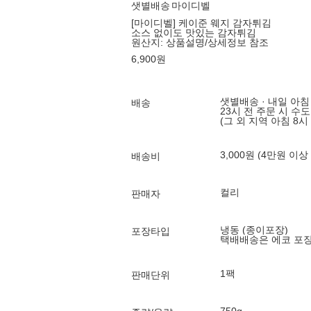
샛별배송
마이디벨
[마이디벨] 케이준 웨지 감자튀김
소스 없이도 맛있는 감자튀김
원산지:
상품설명/상세정보 참조
6,900
원
샛별배송 · 내일 아침
배송
23시 전 주문 시 수
(그 외 지역 아침 8시
3,000원 (4만원 이상
배송비
컬리
판매자
냉동 (종이포장)
포장타입
택배배송은 에코 포
1팩
판매단위