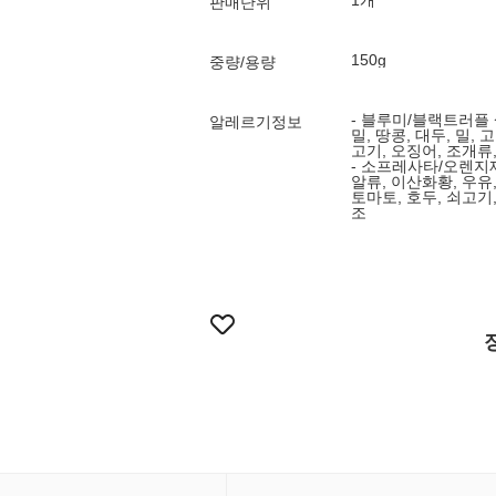
1개
판매단위
150g
중량/용량
- 블루미/블랙트러플 
알레르기정보
밀, 땅콩, 대두, 밀, 
고기, 오징어, 조개류
- 소프레사타/오렌지
알류, 이산화황, 우유, 
토마토, 호두, 쇠고기
조