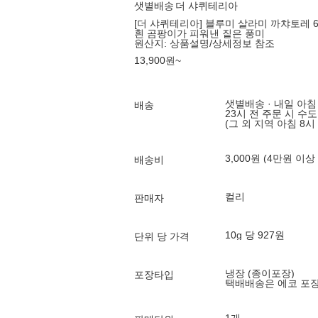
샛별배송
더 샤퀴테리아
[더 샤퀴테리아] 블루미 살라미 까챠토레 
흰 곰팡이가 피워낸 짙은 풍미
원산지:
상품설명/상세정보 참조
13,900
원
~
샛별배송 · 내일 아침
배송
23시 전 주문 시 수
(그 외 지역 아침 8시
3,000원 (4만원 이상
배송비
컬리
판매자
10g 당 927원
단위 당 가격
냉장 (종이포장)
포장타입
택배배송은 에코 포