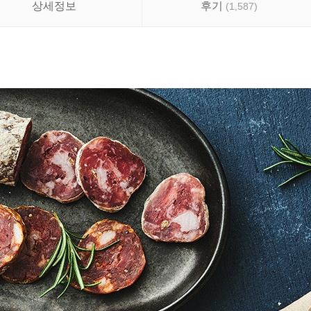
상세정보
후기
(
1,587
)