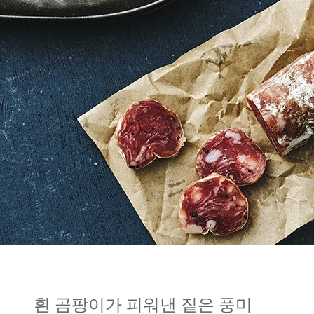
흰 곰팡이가 피워낸 짙은 풍미