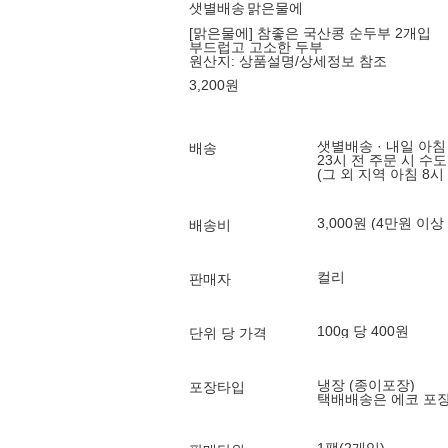
샛별배송
맑은물에
[맑은물에] 참좋은 국산콩 순두부 2개입
부드럽고 고소한 두부
원산지:
상품설명/상세정보 참조
3,200
원
샛별배송 · 내일 아침
배송
23시 전 주문 시 수
(그 외 지역 아침 8시
3,000원 (4만원 이상
배송비
컬리
판매자
100g 당 400원
단위 당 가격
냉장 (종이포장)
포장타입
택배배송은 에코 포