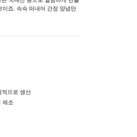
이죠. 슥슥 떠내어 간장 양념만
위생적으로 생산
해 제조