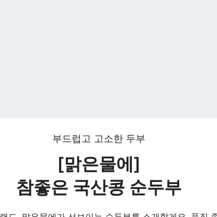
부드럽고 고소한 두부
[맑은물에]
참좋은 국산콩 순두부
브랜드, 맑은물에가 선보이는 순두부를 소개할게요. 품질 