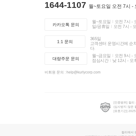
1644-1107
월~토요일 오전 7시 -
월~토요일
오전 7시 - 
카카오톡 문의
일/공휴일
오전 7시 - 
365일
1:1 문의
고객센터 운영시간에 순
다.
월~금요일
오전 9시 - 
대량주문 문의
점심시간
낮 12시 - 오
비회원 문의 :
help@kurlycorp.com
[인증범위] 컬리
(심사받지 않은 
[유효기간] 2025.0
컬리에서 