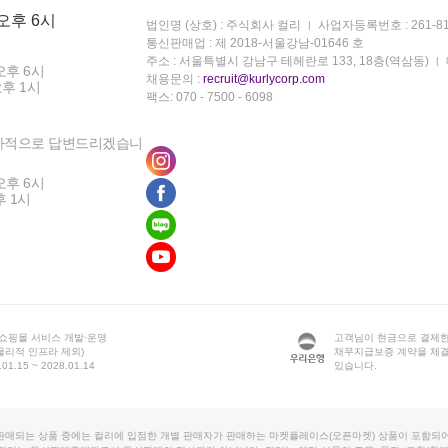
 오후 6시
법인명 (상호) : 주식회사 컬리
사업자등록번호 : 261-81
통신판매업 : 제 2018-서울강남-01646 호
주소 : 서울특별시 강남구 테헤란로 133, 18층(역삼동)
오후 6시
채용문의 :
recruit@kurlycorp.com
오후 1시
팩스: 070 - 7500 - 6098
차적으로 답변드리겠습니
오후 6시
후 1시
 쇼핑몰 서비스 개발·운영
고객님이 현금으로 결제한
물리적 인프라 제외)
채무지급보증 계약을 체
1.15 ~ 2028.01.14
있습니다.
판매되는 상품 중에는 컬리에 입점한 개별 판매자가 판매하는 마켓플레이스(오픈마켓) 상품이 포함되어