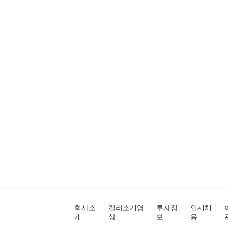
회사소
컬리소개영
투자정
인재채
개
상
보
용