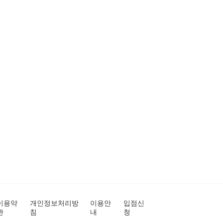
이용약
개인정보처리방
이용안
입점신
관
침
내
청