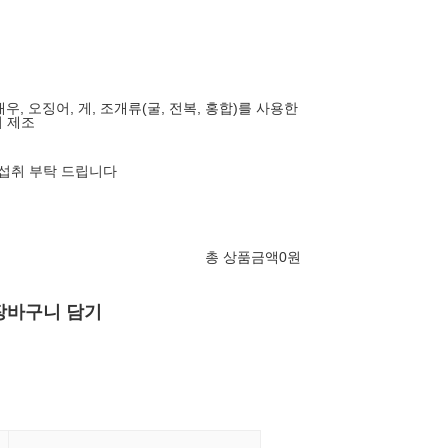
새우, 오징어, 게, 조개류(굴, 전복, 홍합)를 사용한
 제조
 섭취 부탁 드립니다
총 상품금액
0
원
장바구니 담기