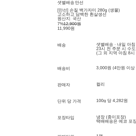
샛별배송
만선
[만선] 손질 백가자미 280g (생물)
고소하고 담백한 흰살생선
원산지:
국산
7
%
12,900
원
11,990
원
샛별배송 · 내일 아침
배송
23시 전 주문 시 수
(그 외 지역 아침 8시
3,000원 (4만원 이상
배송비
컬리
판매자
100g 당 4,282원
단위 당 가격
냉장 (종이포장)
포장타입
택배배송은 에코 포