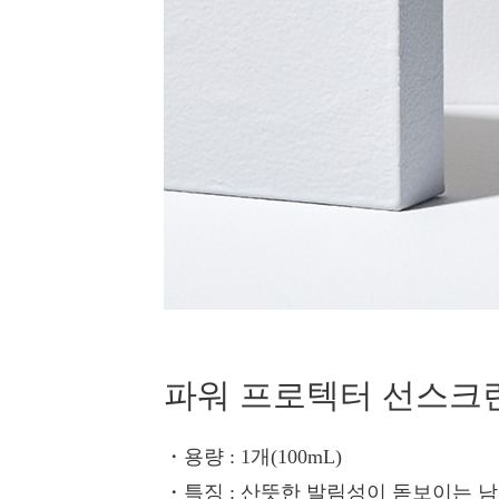
파워 프로텍터 선스크린 S
・용량
: 1개(100mL)
・특징
: 산뜻한 발림성이 돋보이는 