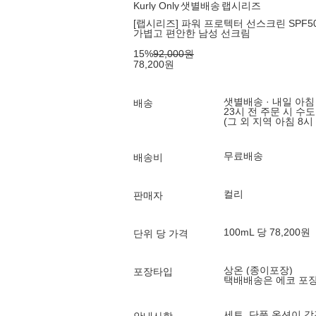
Kurly Only
샛별배송
랩시리즈
[랩시리즈] 파워 프로텍터 선스크린 SPF50 
가볍고 편안한 남성 선크림
15
%
92,000
원
78,200
원
샛별배송 · 내일 아침
배송
23시 전 주문 시 수
(그 외 지역 아침 8시
무료배송
배송비
컬리
판매자
100mL 당 78,200원
단위 당 가격
상온 (종이포장)
포장타입
택배배송은 에코 포
세트, 단품 옵션이 