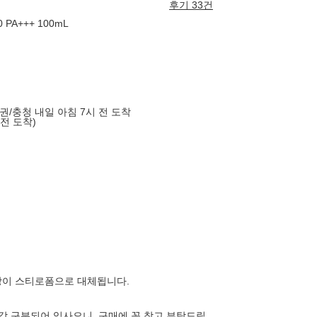
후기 33건
PA+++ 100mL
도권/충청 내일 아침 7시 전 도착
 전 도착)
장이 스티로폼으로 대체됩니다.
각각 구분되어 있사오니, 구매에 꼭 참고 부탁드립