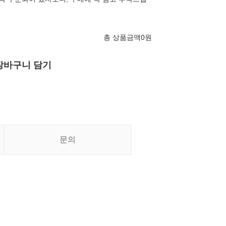
총 상품금액
0
원
장바구니 담기
문의