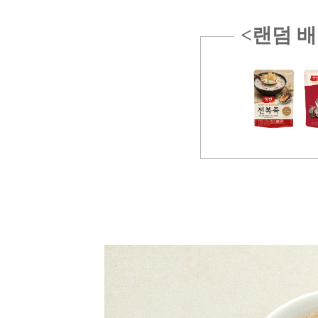
<랜덤 배