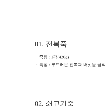
01. 전복죽
・중량
: 1팩(420g)
・특징
: 부드러운 전복과 버섯을 큼직
02. 쇠고기죽