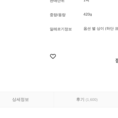
1팩
판매단위
420g
중량/용량
옵션 별 상이 (하단 
알레르기정보
상세정보
후기
(
1,600
)