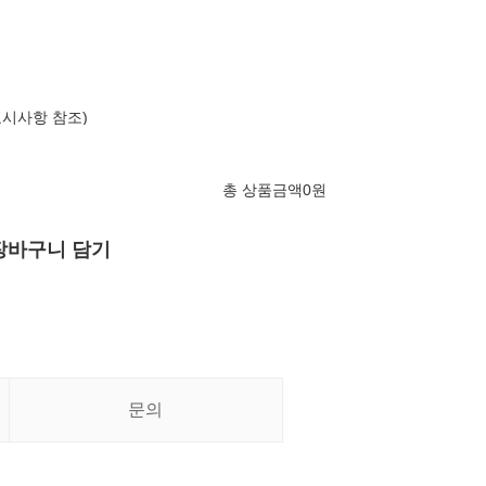
표시사항 참조)
총 상품금액
0
원
장바구니 담기
문의