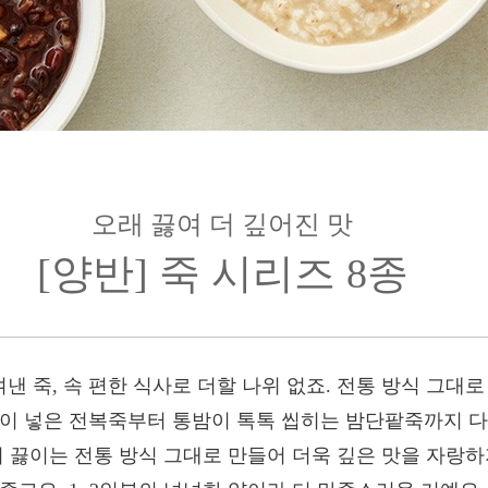
오래 끓여 더 깊어진 맛
[양반] 죽 시리즈 8종
 죽, 속 편한 식사로 더할 나위 없죠. 전통 방식 그대로
없이 넣은 전복죽부터 통밤이 톡톡 씹히는 밤단팥죽까지 
어 끓이는 전통 방식 그대로 만들어 더욱 깊은 맛을 자랑