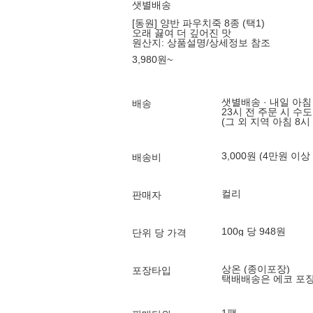
샛별배송
[동원] 양반 파우치죽 8종 (택1)
오래 끓여 더 깊어진 맛
원산지:
상품설명/상세정보 참조
3,980
원
~
샛별배송 · 내일 아침
배송
23시 전 주문 시 수
(그 외 지역 아침 8시
3,000원 (4만원 이상
배송비
컬리
판매자
100g 당 948원
단위 당 가격
상온 (종이포장)
포장타입
택배배송은 에코 포