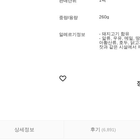
1팩
판매단위
260g
중량/용량
- 돼지고기 함유
알레르기정보
- 알류, 우유, 메밀, 
아황산류, 호두, 닭고
잣과 같은 시설에서 
상세정보
후기
(
6,891
)