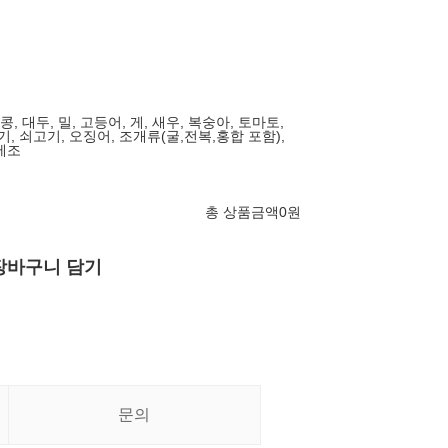
땅콩, 대두, 밀, 고등어, 게, 새우, 복숭아, 토마토,
기, 쇠고기, 오징어, 조개류(굴,전복,홍합 포함),
제조
총 상품금액
0
원
장바구니 담기
문의