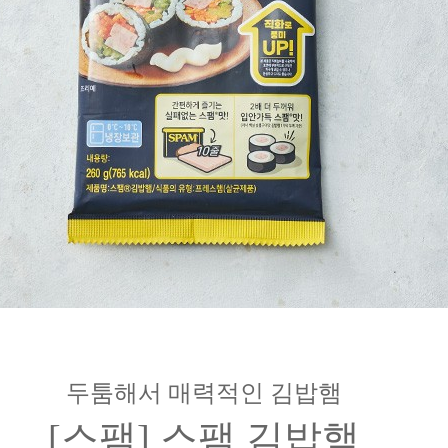
두툼해서 매력적인 김밥햄
[스팸] 스팸 김밥햄