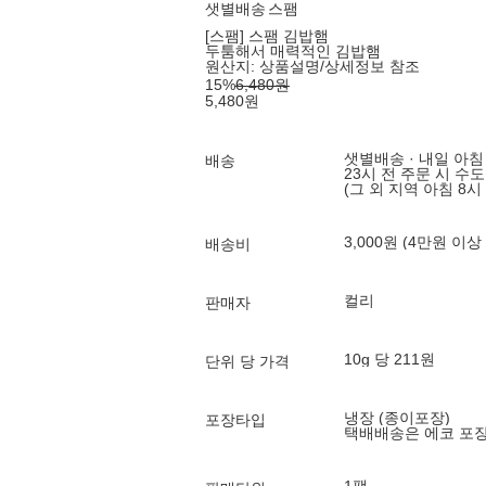
샛별배송
스팸
[스팸] 스팸 김밥햄
두툼해서 매력적인 김밥햄
원산지:
상품설명/상세정보 참조
15
%
6,480
원
5,480
원
샛별배송 · 내일 아침
배송
23시 전 주문 시 수
(그 외 지역 아침 8시
3,000원 (4만원 이상
배송비
컬리
판매자
10g 당 211원
단위 당 가격
냉장 (종이포장)
포장타입
택배배송은 에코 포