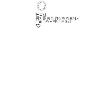
증정이벤트
논픽션
향기를 통한 영감과 리프레시
프레그런스/무드
트렌디