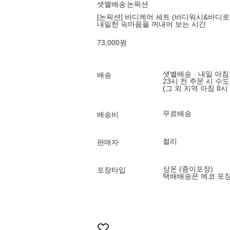
샛별배송
논픽션
[논픽션] 바디케어 세트 (바디워시&바디로션 3
내밀한 속마음을 꺼내어 보는 시간
73,000
원
샛별배송 · 내일 아침
배송
23시 전 주문 시 수
(그 외 지역 아침 8시
무료배송
배송비
컬리
판매자
상온 (종이포장)
포장타입
택배배송은 에코 포