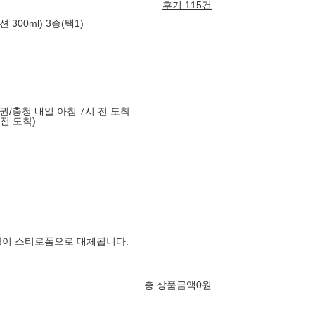
후기 115건
00ml) 3종(택1)
도권/충청 내일 아침 7시 전 도착
 전 도착)
장이 스티로폼으로 대체됩니다.
총 상품금액
0
원