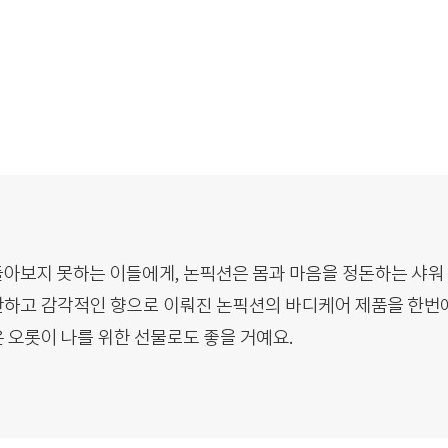
[논픽션 증정 EVENT]
논픽션 브랜드 상품 1개 이상 주문 시,
페일 헤어케어세트(샴푸7ml+컨디셔너7ml) 1:1 증