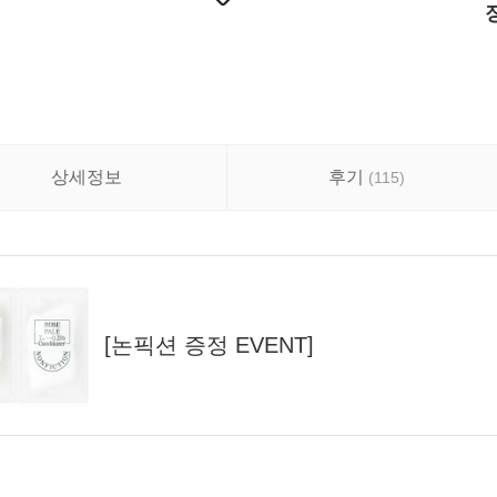
상세정보
후기
(
115
)
[논픽션 증정 EVENT]