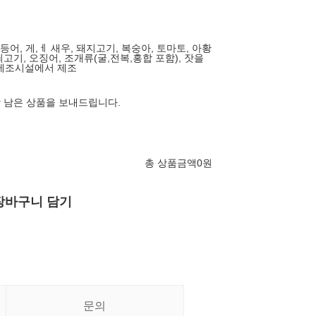
 고등어, 게,ㅔ 새우, 돼지고기, 복숭아, 토마토, 아황
쇠고기, 오징어, 조개류(굴,전복,홍합 포함), 잣을
 제조시설에서 제조
상 남은 상품을 보내드립니다.
총 상품금액
0
원
장바구니 담기
문의