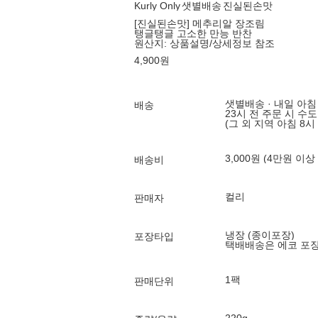
Kurly Only
샛별배송
진실된손맛
[진실된손맛] 메추리알 장조림
탱글탱글 고소한 만능 반찬
원산지:
상품설명/상세정보 참조
4,900
원
샛별배송 · 내일 아침
배송
23시 전 주문 시 수
(그 외 지역 아침 8시
3,000원 (4만원 이상
배송비
컬리
판매자
냉장 (종이포장)
포장타입
택배배송은 에코 포
1팩
판매단위