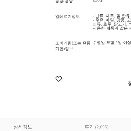
220g
중량/용량
- 난류, 대두, 밀 함유
알레르기정보
- 우유, 메밀, 땅콩,
산류, 호두, 닭고기, 
사용한 제품과 같은
수령일 포함 4일 이
소비기한(또는 유통
기한)정보
상세정보
후기
(
2,695
)