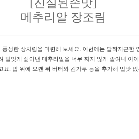
[진실된손맛]
메추리알 장조림
풍성한 상차림을 마련해 보세요. 이번에는 달짝지근한 
려 알맞게 삶아낸 매추리알을 너무 짜지 않게 졸여내 
요. 밥 위에 으깬 뒤 버터와 김가루 등을 추가해 입맛 