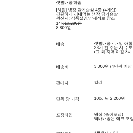
샛별배송
하림
[하림] 냉장 닭가슴살 4종 (4개입)
간편하게 꺼내먹는 냉장 닭가슴살
원산지:
상품설명/상세정보 참조
14
%
10,280
원
8,800
원
샛별배송 · 내일 아침
배송
23시 전 주문 시 수
(그 외 지역 아침 8시
3,000원 (4만원 이상
배송비
컬리
판매자
100g 당 2,200원
단위 당 가격
냉장 (종이포장)
포장타입
택배배송은 에코 포