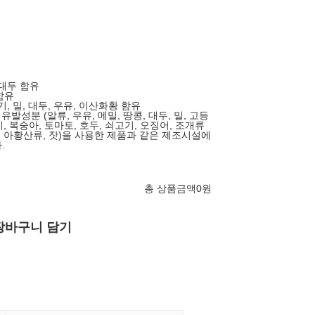
 대두 함유
함유
고기, 밀, 대두, 우유, 이산화황 함유
유발성분 (알류, 우유, 메밀, 땅콩, 대두, 밀, 고등
기, 복숭아, 토마토, 호두, 쇠고기, 오징어, 조개류
함), 아황산류, 잣)을 사용한 제품과 같은 제조시설에
.
총 상품금액
0
원
장바구니 담기