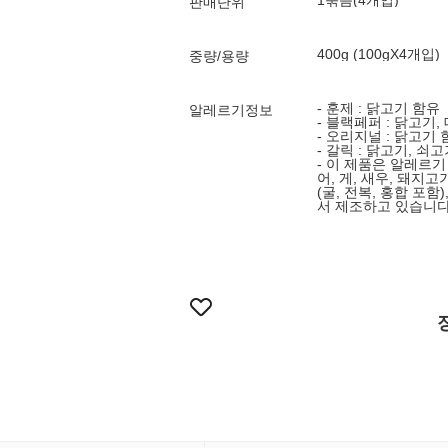
1묶음(4개입)
판매단위
400g (100gX4개입)
중량/용량
- 훈제 : 닭고기 함유
알레르기정보
- 블랙페퍼 : 닭고기,
- 오리지널 : 닭고기 
- 갈릭 : 닭고기, 쇠
- 이 제품은 알레르기 
어, 게, 새우, 돼지고
(굴, 전복, 홍합 포
서 제조하고 있습니다