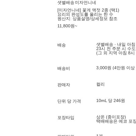
샛별배송
미자언니네
[미자언니네] 꽃게 액젓 2종 (택1)
요리의 완성도를 올리는 한 수
원산지:
상품설명/상세정보 참조
11,800
원
~
샛별배송 · 내일 아침
배송
23시 전 주문 시 수
(그 외 지역 아침 8시
3,000원 (4만원 이상
배송비
컬리
판매자
10mL 당 246원
단위 당 가격
상온 (종이포장)
포장타입
택배배송은 에코 포