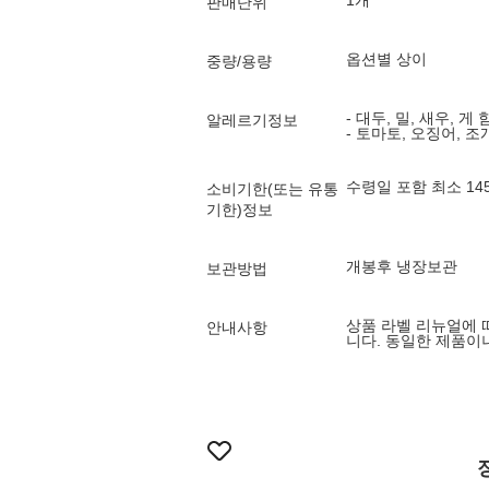
1개
판매단위
옵션별 상이
중량/용량
- 대두, 밀, 새우, 게
알레르기정보
- 토마토, 오징어, 
수령일 포함 최소 1
소비기한(또는 유통
기한)정보
개봉후 냉장보관
보관방법
상품 라벨 리뉴얼에 
안내사항
니다. 동일한 제품이