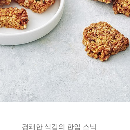
경쾌한 식감의 한입 스낵