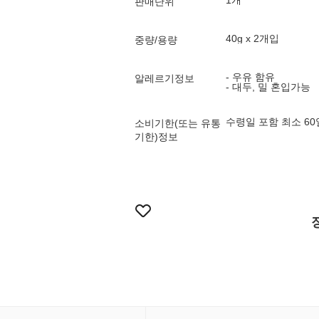
1개
판매단위
40g x 2개입
중량/용량
- 우유 함유
알레르기정보
- 대두, 밀 혼입가능
수령일 포함 최소 6
소비기한(또는 유통
기한)정보