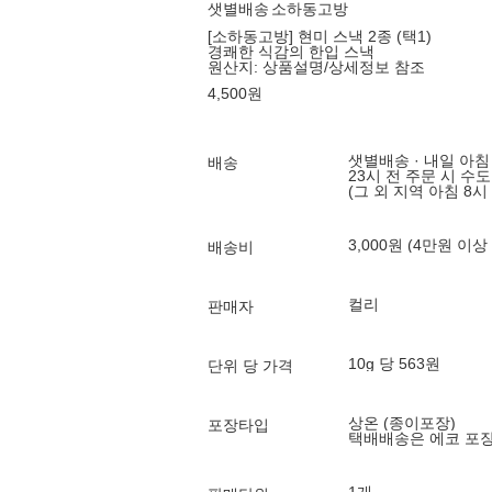
샛별배송
소하동고방
[소하동고방] 현미 스낵 2종 (택1)
경쾌한 식감의 한입 스낵
원산지:
상품설명/상세정보 참조
4,500
원
샛별배송 · 내일 아침
배송
23시 전 주문 시 수
(그 외 지역 아침 8시
3,000원 (4만원 이상
배송비
컬리
판매자
10g 당 563원
단위 당 가격
상온 (종이포장)
포장타입
택배배송은 에코 포