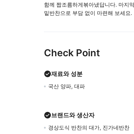
함께 짭조름하게볶아냈답니다. 마지막에
밑반찬으로 부담 없이 마련해 보세요.
Check Point
재료와 성분
국산 양파, 대파
브랜드와 생산자
경상도식 반찬의 대가, 진가네반찬