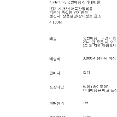
Kurly Only
샛별배송
진가네반찬
[진가네반찬] 어묵간장볶음
기본에 충실한 인기반찬
원산지:
상품설명/상세정보 참조
4,100
원
샛별배송 · 내일 아침
배송
23시 전 주문 시 수
(그 외 지역 아침 8시
3,000원 (4만원 이상
배송비
컬리
판매자
냉장 (종이포장)
포장타입
택배배송은 에코 포
1팩
판매단위