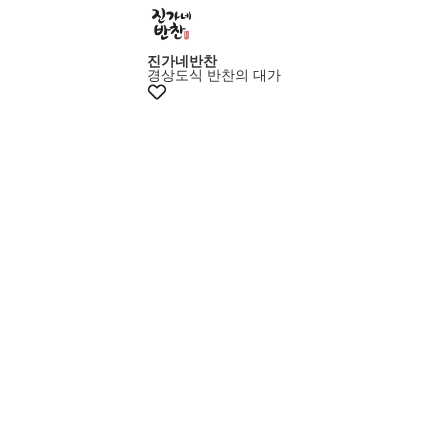
진가네반찬
경상도식 반찬의 대가