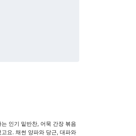
는 인기 밑반찬, 어묵 간장 볶음
고요. 채썬 양파와 당근, 대파와