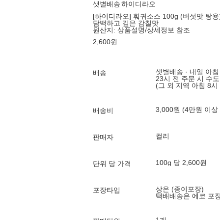
샛별배송
하이디라오
[하이디라오] 훠궈소스 100g (버섯맛 탕용
담백하고 깊은 감칠맛
원산지:
상품설명/상세정보 참조
2,600
원
샛별배송 · 내일 아침
배송
23시 전 주문 시 수
(그 외 지역 아침 8시
3,000원 (4만원 이상
배송비
컬리
판매자
100g 당 2,600원
단위 당 가격
상온 (종이포장)
포장타입
택배배송은 에코 포