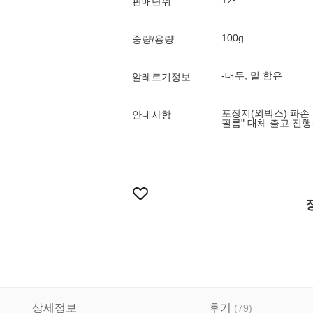
1개
판매단위
100g
중량/용량
-대두, 밀 함유
알레르기정보
포장지(외박스) 파손 
안내사항
필름" 대체 출고 진
상세정보
후기
(
79
)