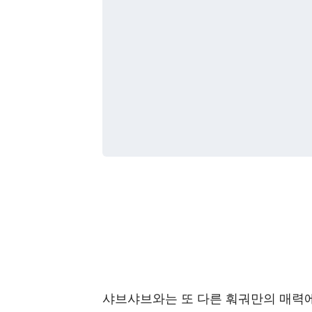
샤브샤브와는 또 다른 훠궈만의 매력에