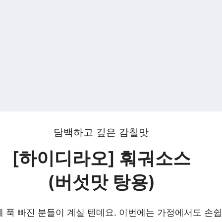
담백하고 깊은 감칠맛
[하이디라오] 훠궈소스
(버섯맛 탕용)
 푹 빠진 분들이 계실 텐데요. 이번에는 가정에서도 손