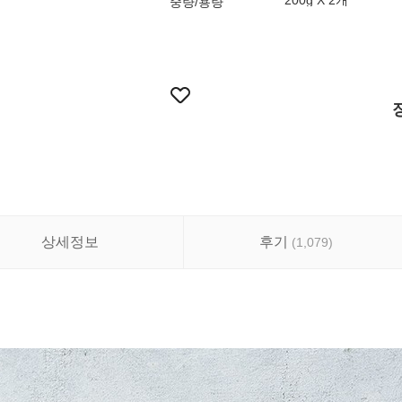
200g X 2개
중량/용량
상세정보
후기
(
1,079
)