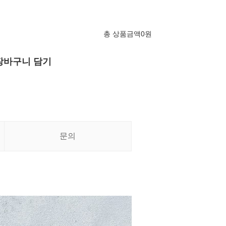
총 상품금액
0
원
장바구니 담기
문의