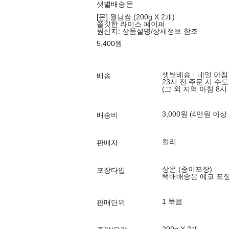
샛별배송
몬
[몬] 월남쌈 (200g X 2개)
쫄깃한 라이스 페이퍼
원산지:
상품설명/상세정보 참조
5,400
원
샛별배송 · 내일 아침
배송
23시 전 주문 시 수
(그 외 지역 아침 8시
3,000원 (4만원 이상
배송비
컬리
판매자
상온 (종이포장)
포장타입
택배배송은 에코 포
1 묶음
판매단위