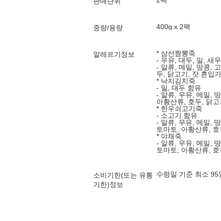
2팩
판매단위
400g x 2팩
중량/용량
* 삼선짬뽕죽
알레르기정보
- 우유, 대두, 밀, 새
- 알류, 메밀, 땅콩,
두, 닭고기, 잣 혼입
* 낙지김치죽
- 밀, 대두 함유
- 알류, 우유, 메밀, 
아황산류, 호두, 닭고
* 한우쇠고기죽
- 소고기 함유
- 알류, 우유, 메밀, 
토마토, 아황산류, 호
* 야채죽
- 알류, 우유, 메밀, 
토마토, 아황산류, 호
수령일 기준 최소 9
소비기한(또는 유통
기한)정보