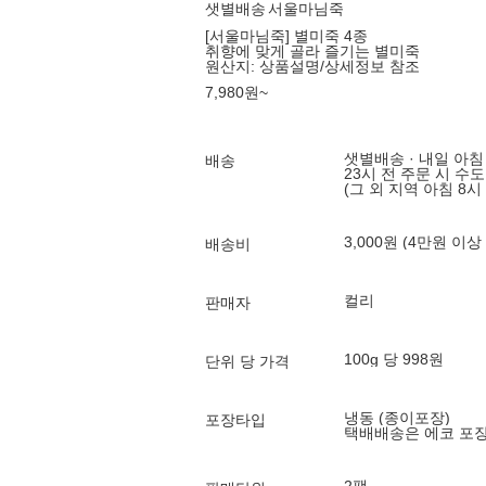
샛별배송
서울마님죽
[서울마님죽] 별미죽 4종
취향에 맞게 골라 즐기는 별미죽
원산지:
상품설명/상세정보 참조
7,980
원
~
샛별배송 · 내일 아침
배송
23시 전 주문 시 수
(그 외 지역 아침 8시
3,000원 (4만원 이상
배송비
컬리
판매자
100g 당 998원
단위 당 가격
냉동 (종이포장)
포장타입
택배배송은 에코 포