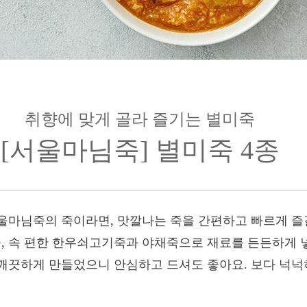
취향에 맞게 골라 즐기는 별미죽
[서울마님죽] 별미죽 4종
울마님죽의 죽이라면, 맛깔나는 죽을 간편하고 빠르게 즐길
 속 편한 한우쇠고기죽과 야채죽으로 재료를 든든하게 넣
깨끗하게 만들었으니 안심하고 드셔도 좋아요. 보다 넉넉히