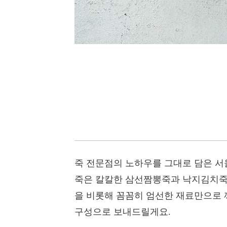
죽 전문점의 노하우를 그대로 담은 서
죽은 칼칼한 삼선짬뽕죽과 낙지김치죽,
을 비롯해 꼼꼼히 엄선한 재료만으로 
구성으로 보내드릴게요.