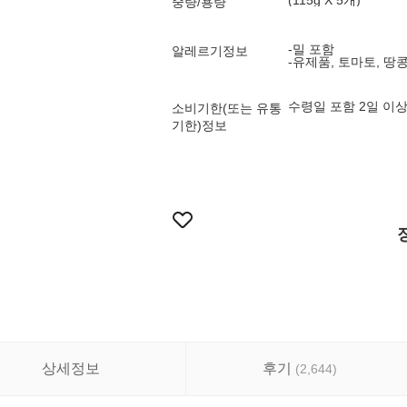
(115g X 5개)
중량/용량
-밀 포함
알레르기정보
-유제품, 토마토, 땅
수령일 포함 2일 이
소비기한(또는 유통
기한)정보
상세정보
후기
(
2,644
)