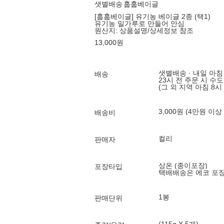
샛별배송
훕훕베이글
[훕훕베이글] 유기농 베이글 2종 (택1)
유기농 밀가루로 만들어 안심
원산지:
상품설명/상세정보 참조
13,000
원
샛별배송 · 내일 아침
배송
23시 전 주문 시 수
(그 외 지역 아침 8시
3,000원 (4만원 이상
배송비
컬리
판매자
상온 (종이포장)
포장타입
택배배송은 에코 포
1봉
판매단위