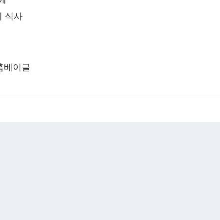
끼 식사
훕훕베이글