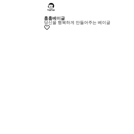
훕훕베이글
당신을 행복하게 만들어주는 베이글