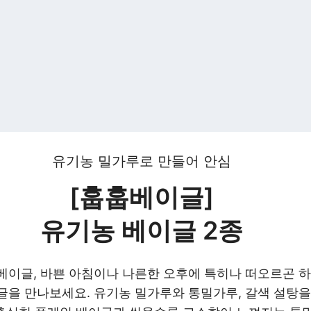
유기농 밀가루로 만들어 안심
[훕훕베이글]
유기농 베이글
2종
베이글, 바쁜 아침이나 나른한 오후에 특히나 떠오르곤 
글을
만나보세요. 유기농 밀가루와 통밀가루, 갈색 설탕