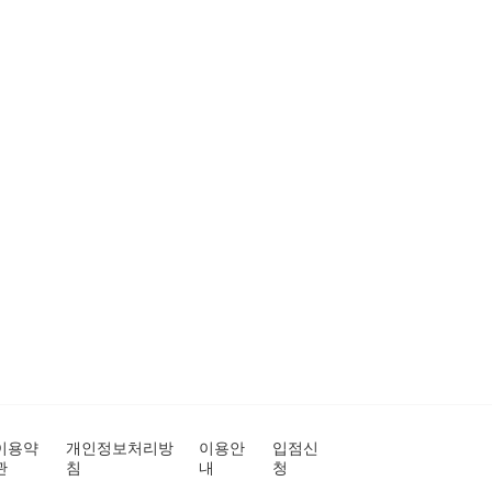
이용약
개인정보처리방
이용안
입점신
관
침
내
청