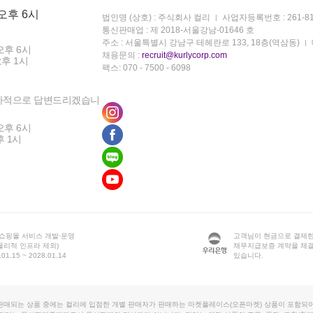
 오후 6시
법인명 (상호) : 주식회사 컬리
사업자등록번호 : 261-81
통신판매업 : 제 2018-서울강남-01646 호
주소 : 서울특별시 강남구 테헤란로 133, 18층(역삼동)
오후 6시
채용문의 :
recruit@kurlycorp.com
오후 1시
팩스: 070 - 7500 - 6098
차적으로 답변드리겠습니
오후 6시
후 1시
 쇼핑몰 서비스 개발·운영
고객님이 현금으로 결제한
물리적 인프라 제외)
채무지급보증 계약을 체
1.15 ~ 2028.01.14
있습니다.
판매되는 상품 중에는 컬리에 입점한 개별 판매자가 판매하는 마켓플레이스(오픈마켓) 상품이 포함되어