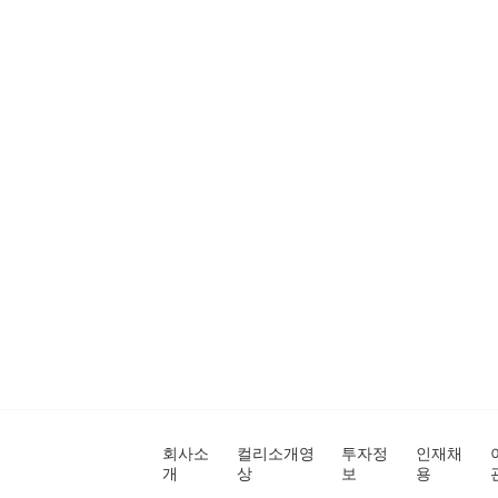
회사소
컬리소개영
투자정
인재채
개
상
보
용