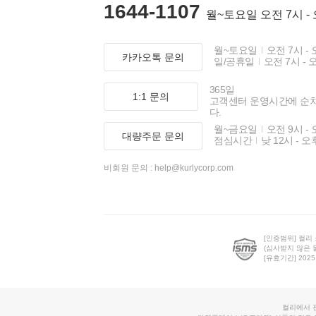
1644-1107
월~토요일 오전 7시 -
월~토요일
오전 7시 - 
카카오톡 문의
일/공휴일
오전 7시 - 
365일
1:1 문의
고객센터 운영시간에 순
다.
월~금요일
오전 9시 - 
대량주문 문의
점심시간
낮 12시 - 오
비회원 문의 :
help@kurlycorp.com
[인증범위] 컬리
(심사받지 않은 
[유효기간] 2025.0
컬리에서 