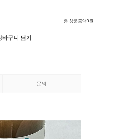
총 상품금액
0
원
장바구니 담기
문의