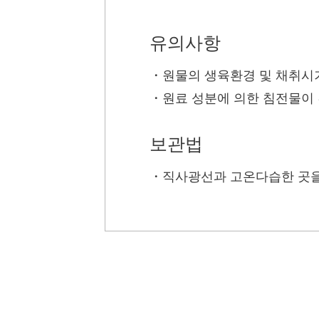
유의사항
・
원물의 생육환경 및 채취시기
・
원료 성분에 의한 침전물이 
보관법
・
직사광선과 고온다습한 곳을