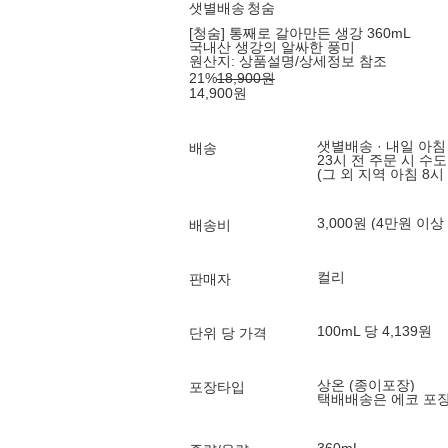
샛별배송
청숨
[청숨] 통째로 갈아만든 생강 360mL
국내산 생강의 알싸한 풍미
원산지:
상품설명/상세정보 참조
21
%
18,900
원
14,900
원
샛별배송 · 내일 아침
배송
23시 전 주문 시 수
(그 외 지역 아침 8시
3,000원 (4만원 이상
배송비
컬리
판매자
100mL 당 4,139원
단위 당 가격
상온 (종이포장)
포장타입
택배배송은 에코 포