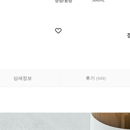
360mL
중량/용량
상세정보
후기
(
949
)