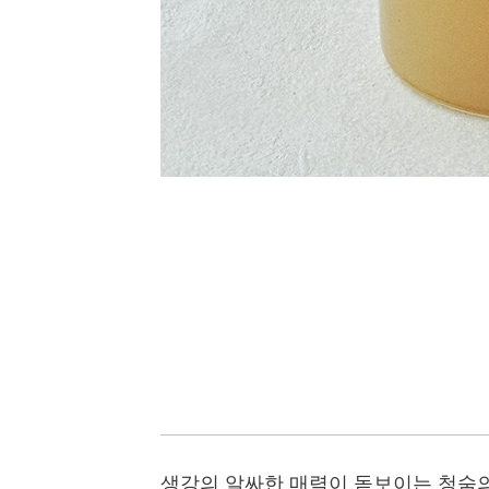
생강의 알싸한 매력이 돋보이는 청숨의