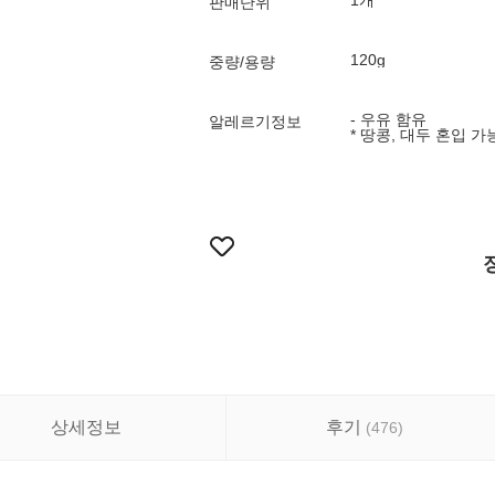
1개
판매단위
120g
중량/용량
- 우유 함유
알레르기정보
* 땅콩, 대두 혼입 가
상세정보
후기
(
476
)