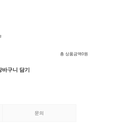
능
총 상품금액
0
원
장바구니 담기
문의