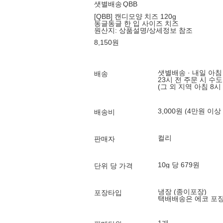
샛별배송
QBB
[QBB] 캔디모양 치즈 120g
동글동글 한 입 사이즈 치즈
원산지:
상품설명/상세정보 참조
8,150
원
샛별배송 · 내일 아침
배송
23시 전 주문 시 수
(그 외 지역 아침 8시
3,000원 (4만원 이상
배송비
컬리
판매자
10g 당 679원
단위 당 가격
냉장 (종이포장)
포장타입
택배배송은 에코 포