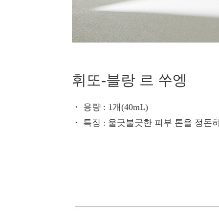
휘또-블랑 르 쑤엥
・ 용량
: 1개(40mL)
・ 특징
: 울긋불긋한 피부 톤을 정돈