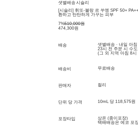
샛별배송
시슬리
[시슬리] 휘또-블랑 르 쑤엥 SPF 50+ PA++
환하고 탄탄하게 가꾸는 피부
7
%
510,000
원
474,300
원
샛별배송 · 내일 아침
배송
23시 전 주문 시 수
(그 외 지역 아침 8시
무료배송
배송비
컬리
판매자
10mL 당 118,575원
단위 당 가격
상온 (종이포장)
포장타입
택배배송은 에코 포