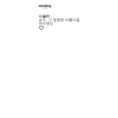
시슬리
순수, 그 영원한 아름다움
하이엔드