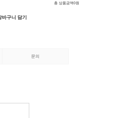
총 상품금액
0
원
장바구니 담기
문의