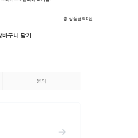
총 상품금액
0
원
장바구니 담기
문의