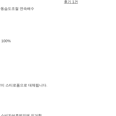
후기 1건
습 자동습도조절 연속배수
률
100
%
장이 스티로폼으로 대체됩니다.
 소비자보호법의에 의거함.