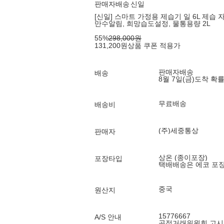
판매자배송
신일
[신일] 스마트 가정용 제습기 일 6L 제
만수알림, 희망습도설정, 물통용량 2L
55
%
298,000
원
131,200
원
상품 쿠폰 적용가
판매자배송
배송
8월 7일(금)
도착 확
무료배송
배송비
(주)세중통상
판매자
상온 (종이포장)
포장타입
택배배송은 에코 포
중국
원산지
15776667
A/S 안내
공정거래위원회 고시