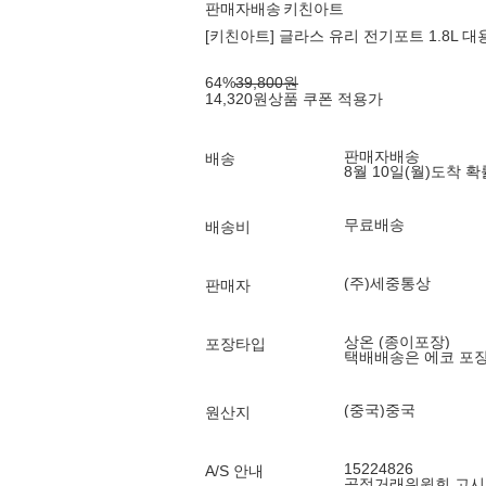
판매자배송
키친아트
[키친아트] 글라스 유리 전기포트 1.8L 
64
%
39,800
원
14,320
원
상품 쿠폰 적용가
판매자배송
배송
8월 10일(월)
도착 
무료배송
배송비
(주)세중통상
판매자
상온 (종이포장)
포장타입
택배배송은 에코 포
(중국)중국
원산지
15224826
A/S 안내
공정거래위원회 고시