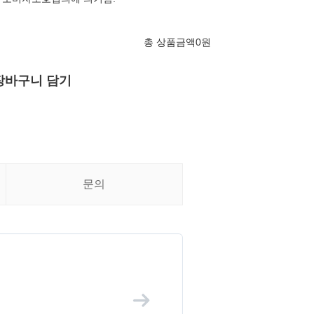
총 상품금액
0
원
장바구니 담기
문의