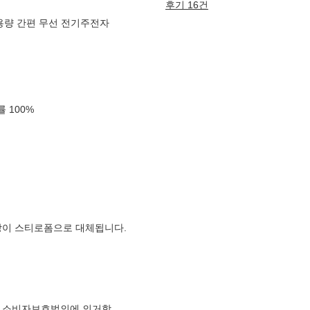
후기 16건
대용량 간편 무선 전기주전자
확률
100
%
장이 스티로폼으로 대체됩니다.
 소비자보호법의에 의거함.