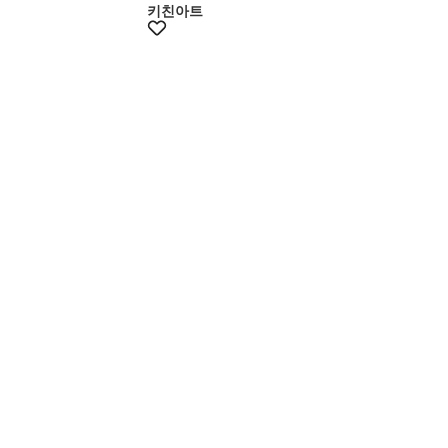
키친아트
+20% 쿠폰