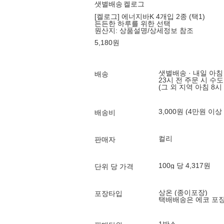
샛별배송
켈로그
[켈로그] 에너지바K 4개입 2종 (택1)
든든한 하루를 위한 선택
원산지:
상품설명/상세정보 참조
5,180
원
샛별배송 · 내일 아침
배송
23시 전 주문 시 수
(그 외 지역 아침 8시
3,000원 (4만원 이상
배송비
컬리
판매자
100g 당 4,317원
단위 당 가격
상온 (종이포장)
포장타입
택배배송은 에코 포