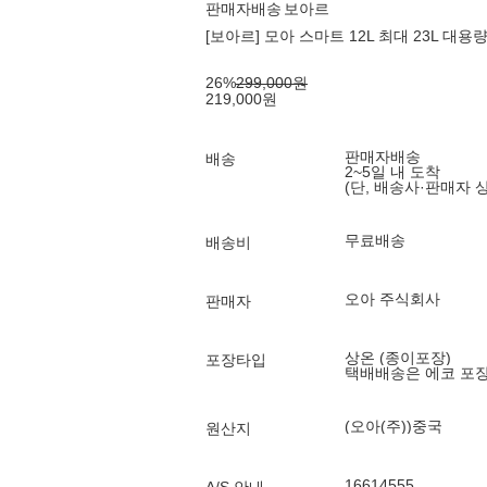
판매자배송
보아르
[보아르] 모아 스마트 12L 최대 23L 
26
%
299,000
원
219,000
원
판매자배송
배송
2~5일 내 도착
(단, 배송사·판매자 
무료배송
배송비
오아 주식회사
판매자
상온 (종이포장)
포장타입
택배배송은 에코 포
(오아(주))중국
원산지
16614555