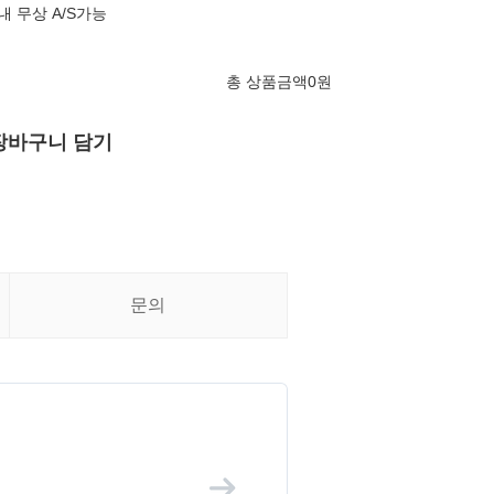
 무상 A/S가능
총 상품금액
0
원
장바구니 담기
문의