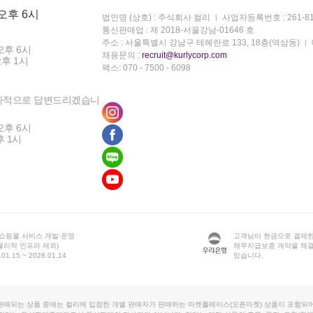
 오후 6시
법인명 (상호) : 주식회사 컬리
사업자등록번호 : 261-81
통신판매업 : 제 2018-서울강남-01646 호
주소 : 서울특별시 강남구 테헤란로 133, 18층(역삼동)
오후 6시
채용문의 :
recruit@kurlycorp.com
오후 1시
팩스: 070 - 7500 - 6098
차적으로 답변드리겠습니
오후 6시
후 1시
 쇼핑몰 서비스 개발·운영
고객님이 현금으로 결제한
물리적 인프라 제외)
채무지급보증 계약을 체
1.15 ~ 2028.01.14
있습니다.
판매되는 상품 중에는 컬리에 입점한 개별 판매자가 판매하는 마켓플레이스(오픈마켓) 상품이 포함되어