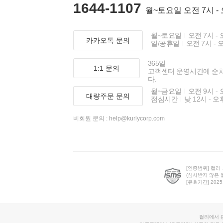
1644-1107
월~토요일 오전 7시 -
월~토요일
오전 7시 - 
카카오톡 문의
일/공휴일
오전 7시 - 
365일
1:1 문의
고객센터 운영시간에 순
다.
월~금요일
오전 9시 - 
대량주문 문의
점심시간
낮 12시 - 오
비회원 문의 :
help@kurlycorp.com
[인증범위] 컬리
(심사받지 않은 
[유효기간] 2025.0
컬리에서 