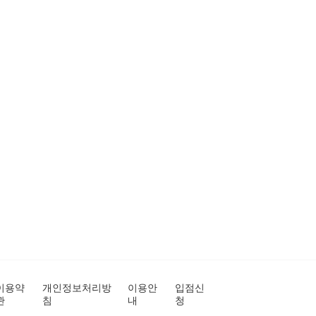
이용약
개인정보처리방
이용안
입점신
관
침
내
청