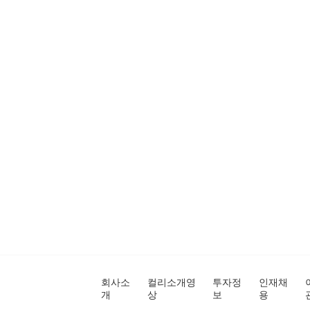
회사소
컬리소개영
투자정
인재채
개
상
보
용