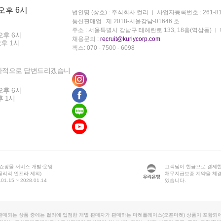
 오후 6시
법인명 (상호) : 주식회사 컬리
사업자등록번호 : 261-81
통신판매업 : 제 2018-서울강남-01646 호
주소 : 서울특별시 강남구 테헤란로 133, 18층(역삼동)
오후 6시
채용문의 :
recruit@kurlycorp.com
오후 1시
팩스: 070 - 7500 - 6098
차적으로 답변드리겠습니
오후 6시
후 1시
 쇼핑몰 서비스 개발·운영
고객님이 현금으로 결제한
물리적 인프라 제외)
채무지급보증 계약을 체
1.15 ~ 2028.01.14
있습니다.
판매되는 상품 중에는 컬리에 입점한 개별 판매자가 판매하는 마켓플레이스(오픈마켓) 상품이 포함되어