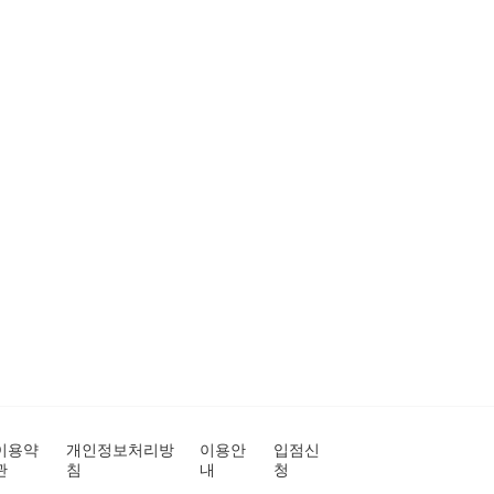
이용약
개인정보처리방
이용안
입점신
관
침
내
청