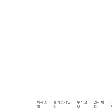
회사소
컬리소개영
투자정
인재채
개
상
보
용