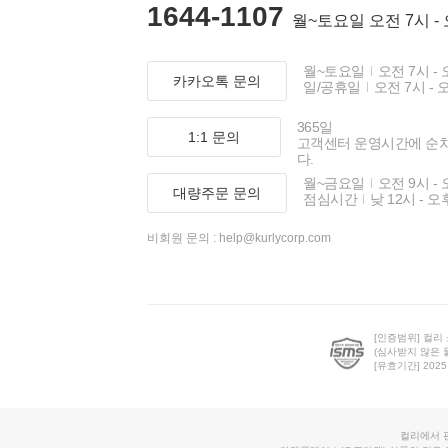
1644-1107
월~토요일 오전 7시 -
월~토요일
오전 7시 - 
카카오톡 문의
일/공휴일
오전 7시 - 
365일
1:1 문의
고객센터 운영시간에 순
다.
월~금요일
오전 9시 - 
대량주문 문의
점심시간
낮 12시 - 오
비회원 문의 :
help@kurlycorp.com
[인증범위] 컬리
(심사받지 않은 
[유효기간] 2025.0
컬리에서 