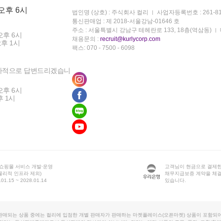
 오후 6시
법인명 (상호) : 주식회사 컬리
사업자등록번호 : 261-81
통신판매업 : 제 2018-서울강남-01646 호
주소 : 서울특별시 강남구 테헤란로 133, 18층(역삼동)
오후 6시
채용문의 :
recruit@kurlycorp.com
오후 1시
팩스: 070 - 7500 - 6098
차적으로 답변드리겠습니
오후 6시
후 1시
 쇼핑몰 서비스 개발·운영
고객님이 현금으로 결제한
물리적 인프라 제외)
채무지급보증 계약을 체
1.15 ~ 2028.01.14
있습니다.
판매되는 상품 중에는 컬리에 입점한 개별 판매자가 판매하는 마켓플레이스(오픈마켓) 상품이 포함되어