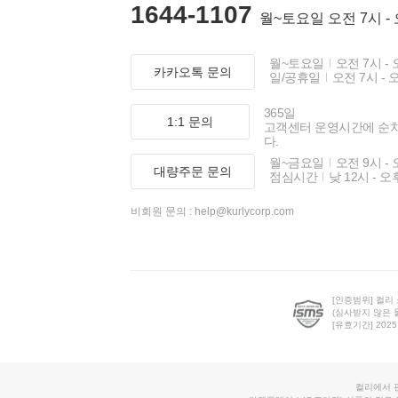
1644-1107
월~토요일 오전 7시 -
월~토요일
오전 7시 - 
카카오톡 문의
일/공휴일
오전 7시 - 
365일
1:1 문의
고객센터 운영시간에 순
다.
월~금요일
오전 9시 - 
대량주문 문의
점심시간
낮 12시 - 오
비회원 문의 :
help@kurlycorp.com
[인증범위] 컬리
(심사받지 않은 
[유효기간] 2025.0
컬리에서 