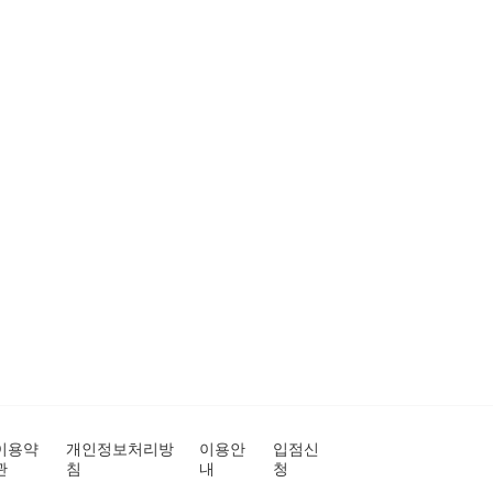
이용약
개인정보처리방
이용안
입점신
관
침
내
청