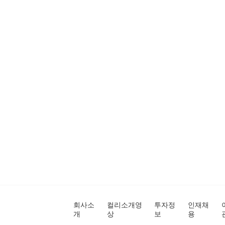
회사소
컬리소개영
투자정
인재채
개
상
보
용