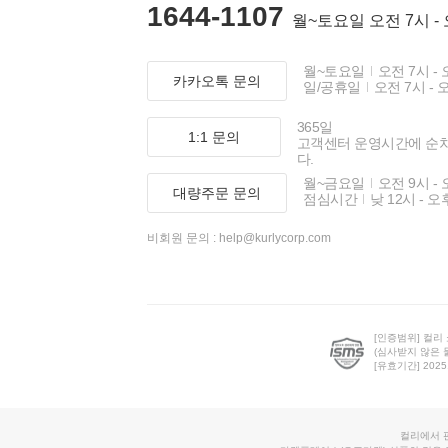
1644-1107
월~토요일 오전 7시 -
월~토요일
오전 7시 - 
카카오톡 문의
일/공휴일
오전 7시 - 
365일
1:1 문의
고객센터 운영시간에 순
다.
월~금요일
오전 9시 - 
대량주문 문의
점심시간
낮 12시 - 오
비회원 문의 :
help@kurlycorp.com
[인증범위] 컬리
(심사받지 않은 
[유효기간] 2025.0
컬리에서 