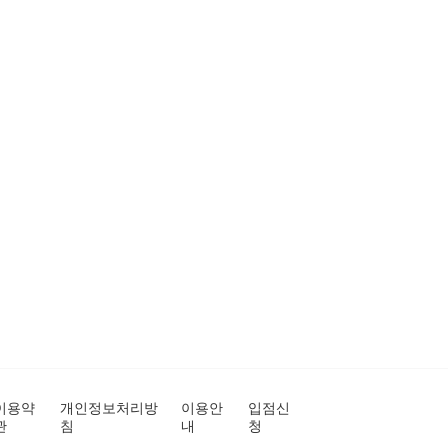
이용약
개인정보처리방
이용안
입점신
관
침
내
청