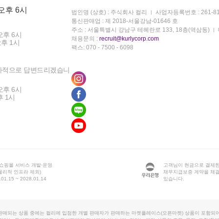
 오후 6시
법인명 (상호) : 주식회사 컬리
사업자등록번호 : 261-81
통신판매업 : 제 2018-서울강남-01646 호
주소 : 서울특별시 강남구 테헤란로 133, 18층(역삼동)
오후 6시
채용문의 :
recruit@kurlycorp.com
오후 1시
팩스: 070 - 7500 - 6098
차적으로 답변드리겠습니
오후 6시
후 1시
 쇼핑몰 서비스 개발·운영
고객님이 현금으로 결제한
물리적 인프라 제외)
채무지급보증 계약을 체
1.15 ~ 2028.01.14
있습니다.
판매되는 상품 중에는 컬리에 입점한 개별 판매자가 판매하는 마켓플레이스(오픈마켓) 상품이 포함되어