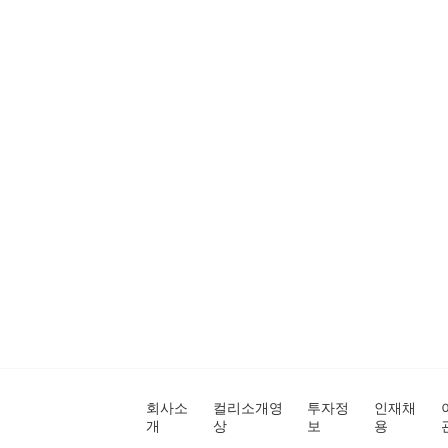
회사소
컬리소개영
투자정
인재채
개
상
보
용