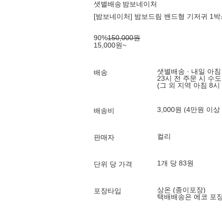
샛별배송
밤보네이처
[밤보네이처] 밤보드림 밴드형 기저귀 1박스
90
%
150,000
원
15,000
원
~
샛별배송 · 내일 아침
배송
23시 전 주문 시 수
(그 외 지역 아침 8시
3,000원 (4만원 이상
배송비
컬리
판매자
1개 당 83원
단위 당 가격
상온 (종이포장)
포장타입
택배배송은 에코 포