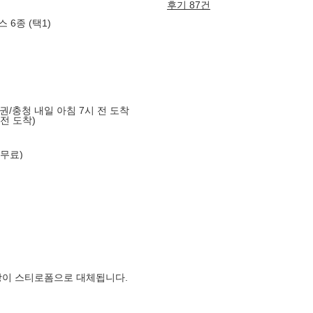
후기 87건
 6종 (택1)
도권/충청 내일 아침 7시 전 도착
 전 도착)
 무료)
장이 스티로폼으로 대체됩니다.