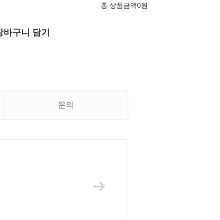
총 상품금액
0
원
장바구니 담기
문의