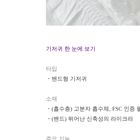
기저귀 한 눈에 보기
타입
・
밴드형 기저귀
소재
・
(흡수층) 고분자 흡수체, FSC 인증 
・
(밴드) 뛰어난 신축성의 라이크라
주요 기능