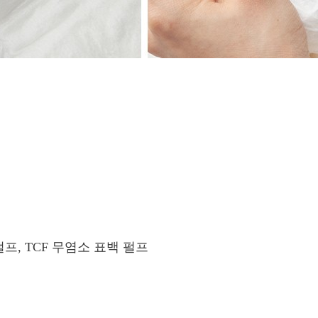
펄프, TCF 무염소 표백 펄프